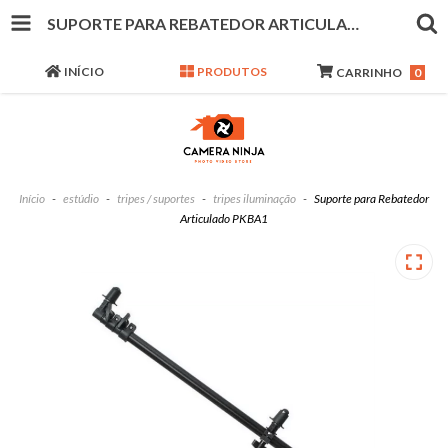
SUPORTE PARA REBATEDOR ARTICULADO PKBA1
INÍCIO
PRODUTOS
CARRINHO
0
Início
-
estúdio
-
tripes / suportes
-
tripes iluminação
-
Suporte para Rebatedor
Articulado PKBA1