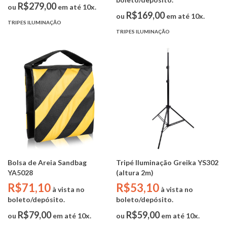
R$279,00
ou
em até 10x.
R$169,00
ou
em até 10x.
TRIPES ILUMINAÇÃO
TRIPES ILUMINAÇÃO
Bolsa de Areia Sandbag
Tripé Iluminação Greika YS302
YA5028
(altura 2m)
R$71,10
R$53,10
à vista no
à vista no
boleto/depósito.
boleto/depósito.
R$79,00
R$59,00
ou
em até 10x.
ou
em até 10x.