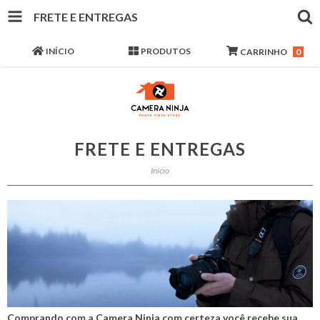
FRETE E ENTREGAS
INÍCIO
PRODUTOS
CARRINHO
0
FRETE E ENTREGAS
Início
Comprando com a Camera Ninja com certeza você recebe sua