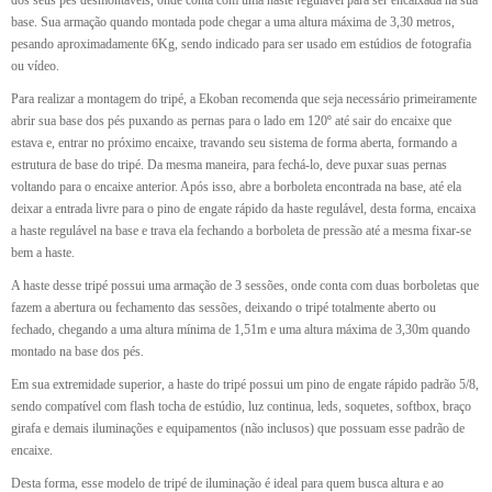
base. Sua armação quando montada pode chegar a uma altura máxima de 3,30 metros,
pesando aproximadamente 6Kg, sendo indicado para ser usado em estúdios de fotografia
ou vídeo.
Para realizar a montagem do tripé, a Ekoban recomenda que seja necessário primeiramente
abrir sua base dos pés puxando as pernas para o lado em 120º até sair do encaixe que
estava e, entrar no próximo encaixe, travando seu sistema de forma aberta, formando a
estrutura de base do tripé. Da mesma maneira, para fechá-lo, deve puxar suas pernas
voltando para o encaixe anterior. Após isso, abre a borboleta encontrada na base, até ela
deixar a entrada livre para o pino de engate rápido da haste regulável, desta forma, encaixa
a haste regulável na base e trava ela fechando a borboleta de pressão até a mesma fixar-se
bem a haste.
A haste desse tripé possui uma armação de 3 sessões, onde conta com duas borboletas que
fazem a abertura ou fechamento das sessões, deixando o tripé totalmente aberto ou
fechado, chegando a uma altura mínima de 1,51m e uma altura máxima de 3,30m quando
montado na base dos pés.
Em sua extremidade superior, a haste do tripé possui um pino de engate rápido padrão 5/8,
sendo compatível com flash tocha de estúdio, luz continua, leds, soquetes, softbox, braço
girafa e demais iluminações e equipamentos (não inclusos) que possuam esse padrão de
encaixe.
Desta forma, esse modelo de tripé de iluminação é ideal para quem busca altura e ao