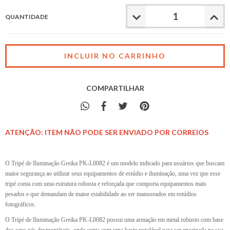
QUANTIDADE
COMPARTILHAR
ATENÇÃO: ITEM NÃO PODE SER ENVIADO POR CORREIOS
O Tripé de Iluminação Greika PK-L0082 é um modelo indicado para usuários que buscam
maior segurança ao utilizar seus equipamentos de estúdio e iluminação, uma vez que esse
tripé conta com uma estrutura robusta e reforçada que comporta equipamentos mais
pesados e que demandam de maior estabilidade ao ser manuseados em estúdios
fotográficos.
O Tripé de Iluminação Greika PK-L0082 possui uma armação em metal robusto com base
dos seus pés desmontáveis, onde conta com uma haste regulável para ser encaixada na sua