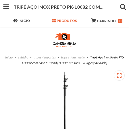
TRIPÉ AÇO INOX PRETO PK-L0082 COM BASE C-STAND ( 3.30M ALT. MAX - 20KG CAPACIDADE)
INÍCIO
PRODUTOS
CARRINHO
0
Início
-
estúdio
-
tripes / suportes
-
tripes iluminação
-
Tripé Aço Inox Preto PK-
L0082 com base C-Stand ( 3.30m alt. max - 20kg capacidade)