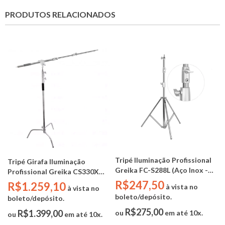
PRODUTOS RELACIONADOS
Tripé Iluminação Profissional
Tripé Girafa Iluminação
Greika FC-S288L (Aço Inox -
Profissional Greika CS330X
2,50m - 15kg)
(Aço Inox - base C-Stand -
R$247,50
R$1.259,10
à vista no
à vista no
3,30m - 30kg)
boleto/depósito.
boleto/depósito.
R$275,00
R$1.399,00
ou
em até 10x.
ou
em até 10x.