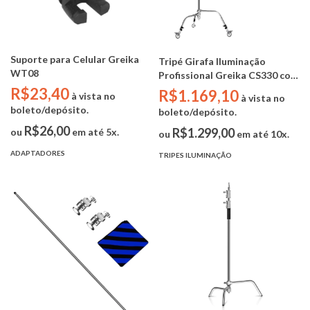
Suporte para Celular Greika
Tripé Girafa Iluminação
WT08
Profissional Greika CS330 com
Rodas (Aço Inox - base C-
R$23,40
R$1.169,10
à vista no
à vista no
Stand - 3,30m - 30kg - vara
boleto/depósito.
boleto/depósito.
boom 128cm fino - sandbag -
R$26,00
rodas LSW25M)
R$1.299,00
ou
em até 5x.
ou
em até 10x.
ADAPTADORES
TRIPES ILUMINAÇÃO