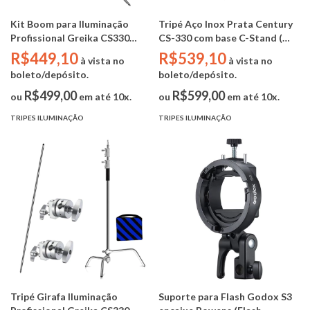
Kit Boom para Iluminação
Tripé Aço Inox Prata Century
Profissional Greika CS330
CS-330 com base C-Stand (
(Aço Inox / Vara boom 128cm
3.30m alt. max - 30kg
R$449,10
R$539,10
à vista no
à vista no
fino / 2x cabeças efeito /
capacidade)
boleto/depósito.
boleto/depósito.
sandbag)
R$499,00
R$599,00
ou
em até 10x.
ou
em até 10x.
TRIPES ILUMINAÇÃO
TRIPES ILUMINAÇÃO
Tripé Girafa Iluminação
Suporte para Flash Godox S3