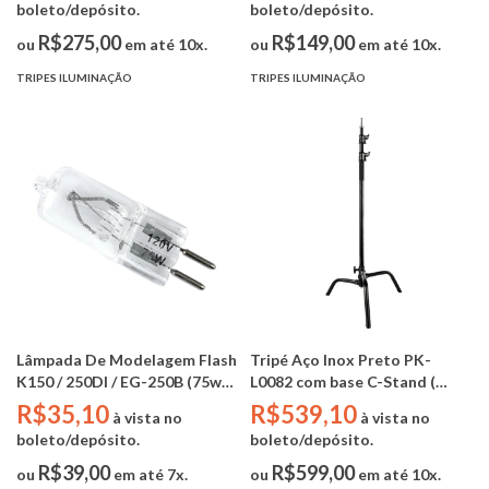
boleto/depósito.
boleto/depósito.
R$275,00
R$149,00
ou
em até 10x.
ou
em até 10x.
TRIPES ILUMINAÇÃO
TRIPES ILUMINAÇÃO
Lâmpada De Modelagem Flash
Tripé Aço Inox Preto PK-
K150 / 250DI / EG-250B (75w
L0082 com base C-Stand (
110V)
3.30m alt. max - 20kg
R$35,10
R$539,10
à vista no
à vista no
capacidade)
boleto/depósito.
boleto/depósito.
R$39,00
R$599,00
ou
em até 7x.
ou
em até 10x.