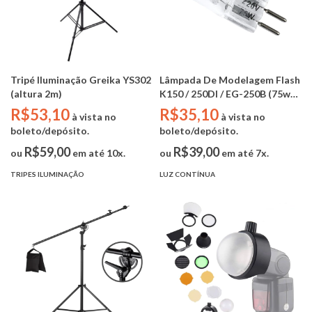
Tripé Iluminação Greika YS302
Lâmpada De Modelagem Flash
(altura 2m)
K150 / 250DI / EG-250B (75w
220V)
R$53,10
R$35,10
à vista no
à vista no
boleto/depósito.
boleto/depósito.
R$59,00
R$39,00
ou
em até 10x.
ou
em até 7x.
TRIPES ILUMINAÇÃO
LUZ CONTÍNUA