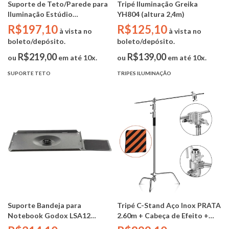
Suporte de Teto/Parede para
Tripé Iluminação Greika
Iluminação Estúdio
YH804 (altura 2,4m)
Fotográfico - Greika WT812
R$197,10
R$125,10
à vista no
à vista no
boleto/depósito.
boleto/depósito.
R$219,00
R$139,00
ou
em até 10x.
ou
em até 10x.
SUPORTE TETO
TRIPES ILUMINAÇÃO
Suporte Bandeja para
Tripé C-Stand Aço Inox PRATA
Notebook Godox LSA12
2.60m + Cabeça de Efeito +
(30X40cm)
Haste Inox 107cm + SandBag