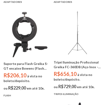
ADAPTADORES
ADAPTADORES
Tripé Iluminação Profissional
Suporte para Flash Greika S-
Greika FC-360DB (Aço Inox -
GT encaixe Bowens (Flash
3,50m - 5kg)
R$656,10
Speedlite Cabeça Redonda /
R$206,10
à vista no
à vista no
Retangular)
boleto/depósito.
boleto/depósito.
R$729,00
ou
em até 10x.
R$229,00
ou
em até 10x.
TRIPES ILUMINAÇÃO
FLASH