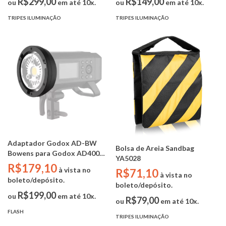
R$299,00
R$149,00
ou
em até 10x.
ou
em até 10x.
TRIPES ILUMINAÇÃO
TRIPES ILUMINAÇÃO
Adaptador Godox AD-BW
Bolsa de Areia Sandbag
Bowens para Godox AD400
YA5028
Pro.
R$179,10
à vista no
R$71,10
à vista no
boleto/depósito.
boleto/depósito.
R$199,00
ou
em até 10x.
R$79,00
ou
em até 10x.
FLASH
TRIPES ILUMINAÇÃO