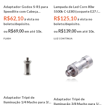
Adaptador Godox S-R1 para
Lampada de Led Corn 80w
Speedlite com Cabeça
5500k C-LE80 (soquete E27 /
Retangular (AK-R1)
bivolt)
R$62,10
R$125,10
à vista no
à vista no
boleto/depósito.
boleto/depósito.
R$69,00
R$139,00
ou
em até 10x.
ou
em até 10x.
FLASH
LUZ CONTÍNUA
Adaptador Tripé de
Adaptador Tripé de
Iluminação 1/4 Macho para 3/8
Iluminação 3/8 Macho para 1/4