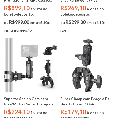
Profissional Greika CS330
encaixe Bowens (Flash
(Aço Inox - base C-Stand -
Speedlite Cabeça Redonda /
R$899,10
R$269,10
à vista no
à vista no
3,30m - 30kg - vara boom
Retangular)
boleto/depósito.
boleto/depósito.
128cm fino - sandbag)
R$999,00
R$299,00
ou
em até 10x.
ou
em até 10x.
TRIPES ILUMINAÇÃO
FLASH
Suporte Action Cam para
Super Clamp com Braço e Ball
Bike/Moto - Super Clamp com
Head - Ulanzi C094
Braço e Ball Head - Ulanzi
(capacidade de carga de 1.5
R$224,10
R$179,10
à vista no
à vista no
C105 (capacidade de carga de
kg)
boleto/depósito.
boleto/depósito.