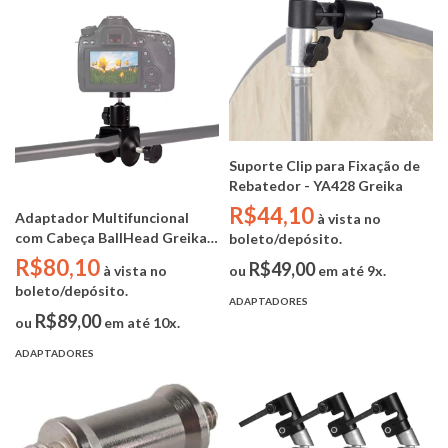
Suporte Clip para Fixação de
Rebatedor - YA428 Greika
R$44,10
Adaptador Multifuncional
à vista no
com Cabeça BallHead Greika
boleto/depósito.
YA5025
R$80,10
R$49,00
ou
em até 9x.
à vista no
boleto/depósito.
ADAPTADORES
R$89,00
ou
em até 10x.
ADAPTADORES