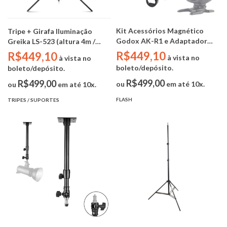
Kit Acessórios Magnético
Tripe + Girafa Iluminação
Godox AK-R1 e Adaptador
Greika LS-523 (altura 4m /
Cabeça Retangular para Flash
8KG / Sandbag )
R$449,10
R$449,10
à vista no
à vista no
SpeedliteGodox S-R1
boleto/depósito.
boleto/depósito.
R$499,00
R$499,00
ou
em até 10x.
ou
em até 10x.
FLASH
TRIPES / SUPORTES