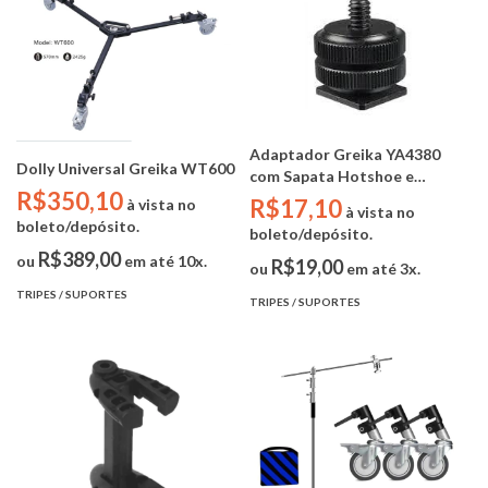
Adaptador Greika YA4380
Dolly Universal Greika WT600
com Sapata Hotshoe e
R$350,10
Parafuso 1/4
R$17,10
à vista no
à vista no
boleto/depósito.
boleto/depósito.
R$389,00
ou
em até 10x.
R$19,00
ou
em até 3x.
TRIPES / SUPORTES
TRIPES / SUPORTES