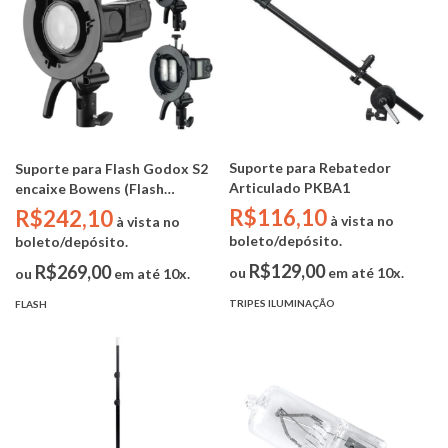
Suporte para Rebatedor
Suporte para Flash Godox S2
Articulado PKBA1
encaixe Bowens (Flash
Speedlite Cabeça Redonda /
R$116,10
R$242,10
à vista no
à vista no
Retangular)
boleto/depósito.
boleto/depósito.
R$129,00
R$269,00
ou
em até 10x.
ou
em até 10x.
TRIPES ILUMINAÇÃO
FLASH