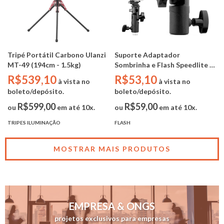
Tripé Portátil Carbono Ulanzi
Suporte Adaptador
MT-49 (194cm - 1.5kg)
Sombrinha e Flash Speedlite S-
02
R$539,10
R$53,10
à vista no
à vista no
boleto/depósito.
boleto/depósito.
R$599,00
R$59,00
ou
em até 10x.
ou
em até 10x.
TRIPES ILUMINAÇÃO
FLASH
MOSTRAR MAIS PRODUTOS
EMPRESA & ONGS
projetos exclusivos para empresas