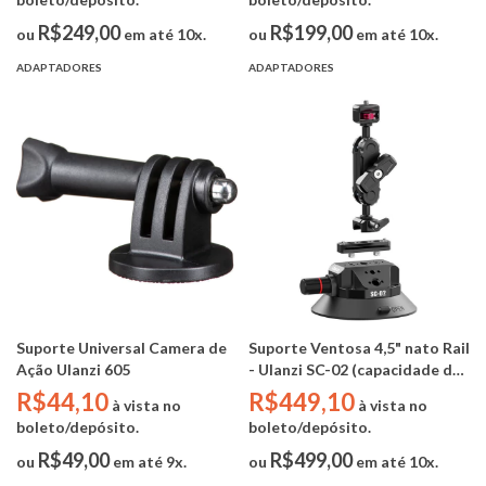
1.0 kg)
R$249,00
R$199,00
ou
em até 10x.
ou
em até 10x.
ADAPTADORES
ADAPTADORES
Suporte Universal Camera de
Suporte Ventosa 4,5" nato Rail
Ação Ulanzi 605
- Ulanzi SC-02 (capacidade de
carga de 3kg)
R$44,10
R$449,10
à vista no
à vista no
boleto/depósito.
boleto/depósito.
R$49,00
R$499,00
ou
em até 9x.
ou
em até 10x.