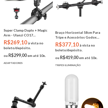
Super Clamp Duplo + Magic
Braço Horizontal 58cm Para
Arm - Ulanzi CO17
Tripe e Acessórios Godox
(capacidade de carga de 3.5
R$269,10
LSA10 (Dual Mount Arm)
à vista no
R$377,10
kg)
à vista no
boleto/depósito.
boleto/depósito.
R$299,00
ou
em até 10x.
R$419,00
ou
em até 10x.
ADAPTADORES
TRIPES ILUMINAÇÃO