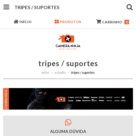
TRIPES / SUPORTES
INÍCIO
PRODUTOS
CARRINHO
0
tripes / suportes
Início
-
estúdio
-
tripes / suportes
ALGUMA DÚVIDA