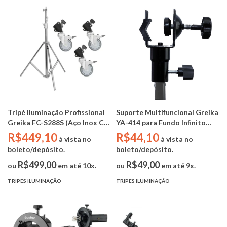
Tripé Iluminação Profissional
Suporte Multifuncional Greika
Greika FC-S288S (Aço Inox C/
YA-414 para Fundo Infinito
Rodas - 2,50m - 15kg)
com Encaixe 5/8"
R$449,10
R$44,10
à vista no
à vista no
boleto/depósito.
boleto/depósito.
R$499,00
R$49,00
ou
em até 10x.
ou
em até 9x.
TRIPES ILUMINAÇÃO
TRIPES ILUMINAÇÃO