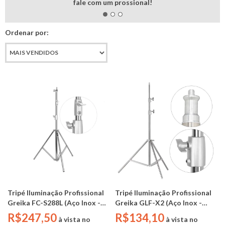
fale com um prossional!
Ordenar por:
Tripé Iluminação Profissional
Tripé Iluminação Profissional
Greika FC-S288L (Aço Inox -
Greika GLF-X2 (Aço Inox -
2,50m - 15kg)
2,00m - 3kg)
R$247,50
R$134,10
à vista no
à vista no