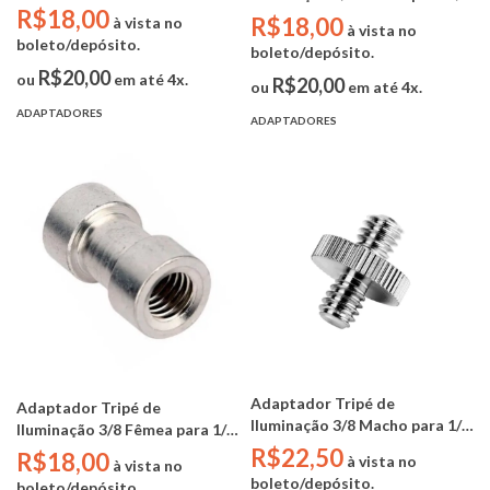
Fêmea YA432 Greika
R$18,00
Fêmea YA433 Greika
R$18,00
à vista no
à vista no
boleto/depósito.
boleto/depósito.
R$20,00
ou
em até 4x.
R$20,00
ou
em até 4x.
ADAPTADORES
ADAPTADORES
Adaptador Tripé de
Adaptador Tripé de
Iluminação 3/8 Macho para 1/4
Iluminação 3/8 Fêmea para 1/4
Macho YA5016 Greika
Fêmea YA435 Greika
R$22,50
R$18,00
à vista no
à vista no
boleto/depósito.
boleto/depósito.