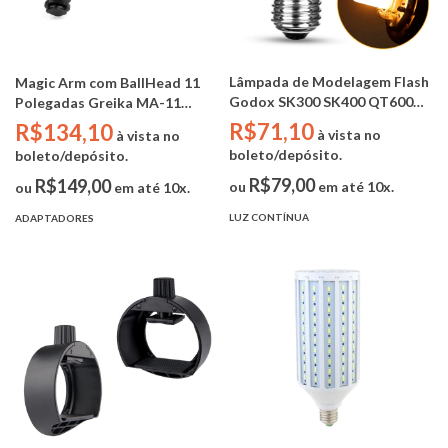
Lâmpada de Modelagem Flash
Magic Arm com BallHead 11
Godox SK300 SK400 QT600
Polegadas Greika MA-11
(Bocal E27 / 150w / 110V)
(28cm)
R$71,10
R$134,10
à vista no
à vista no
boleto/depósito.
boleto/depósito.
R$79,00
R$149,00
ou
em até 10x.
ou
em até 10x.
LUZ CONTÍNUA
ADAPTADORES