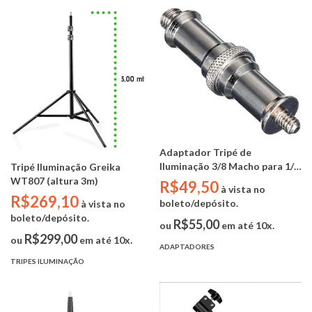
Adaptador Tripé de
Iluminação 3/8 Macho para 1/4
Tripé Iluminação Greika
Macho YA434 Greika
WT807 (altura 3m)
R$49,50
à vista no
R$269,10
boleto/depósito.
à vista no
boleto/depósito.
R$55,00
ou
em até 10x.
R$299,00
ou
em até 10x.
ADAPTADORES
TRIPES ILUMINAÇÃO