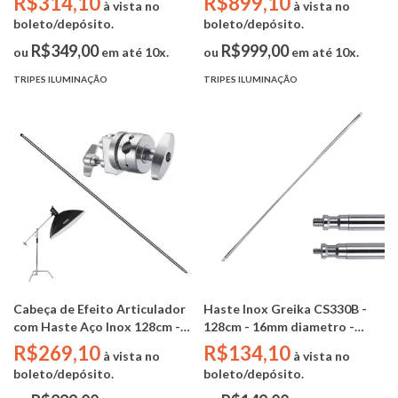
R$314,10
R$899,10
à vista no
à vista no
boleto/depósito.
boleto/depósito.
R$349,00
R$999,00
ou
em até 10x.
ou
em até 10x.
TRIPES ILUMINAÇÃO
TRIPES ILUMINAÇÃO
Cabeça de Efeito Articulador
Haste Inox Greika CS330B -
com Haste Aço Inox 128cm -
128cm - 16mm diametro -
Greika
1/4"e 3/8"
R$269,10
R$134,10
à vista no
à vista no
boleto/depósito.
boleto/depósito.