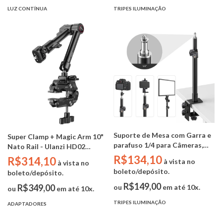
LUZ CONTÍNUA
TRIPES ILUMINAÇÃO
Suporte de Mesa com Garra e
Super Clamp + Magic Arm 10"
parafuso 1/4 para Câmeras,
Nato Rail - Ulanzi HD02
Iluminadores, Celular - Greika
(capacidade de carga de 3kg)
R$134,10
R$314,10
à vista no
à vista no
CM-50
boleto/depósito.
boleto/depósito.
R$149,00
R$349,00
ou
em até 10x.
ou
em até 10x.
TRIPES ILUMINAÇÃO
ADAPTADORES