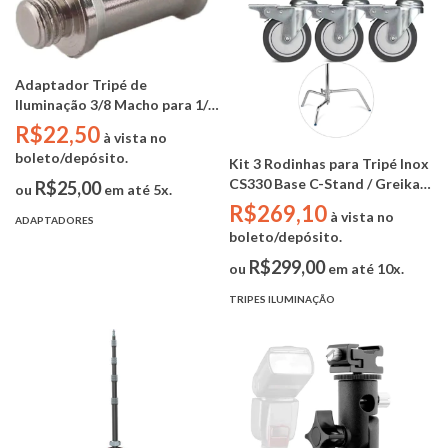
Adaptador Tripé de
Iluminação 3/8 Macho para 1/4
Macho YA431 Greika
R$22,50
à vista no
boleto/depósito.
Kit 3 Rodinhas para Tripé Inox
CS330 Base C-Stand / Greika
R$25,00
ou
em até 5x.
LSW-25M
R$269,10
à vista no
ADAPTADORES
boleto/depósito.
R$299,00
ou
em até 10x.
TRIPES ILUMINAÇÃO