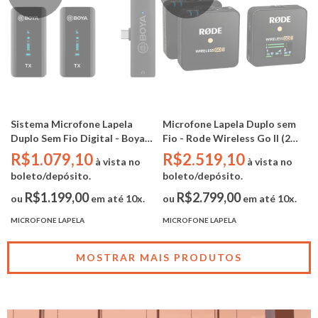
Sistema Microfone Lapela
Microfone Lapela Duplo sem
Duplo Sem Fio Digital - Boya
Fio - Rode Wireless Go II (2
BY-XM6-S6 (2.4Ghz / OLED /
TX/ 1 RX)
R$1.079,10
R$2.519,10
à vista no
à vista no
ANDROID TYP-C)
boleto/depósito.
boleto/depósito.
R$1.199,00
R$2.799,00
ou
em até 10x.
ou
em até 10x.
MICROFONE LAPELA
MICROFONE LAPELA
MOSTRAR MAIS PRODUTOS