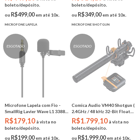
Microfone BY-MM1)
boleto/depósito.
boleto/depósito.
R$499,00
R$349,00
ou
em até 10x.
ou
em até 10x.
MICROFONE LAPELA
MICROFONE SHOTGUN
ESGOTADO
ESGOTADO
Microfone Lapela com Fio -
Comica Audio VM40 Shotgun (
SmallRig Lavier Wave L1 3388B
2.4GHz / 48 kHz 32-Bit Float
( TRRS / TRS - 3.5mm )
Recording / 32GB )
R$179,10
R$1.799,10
à vista no
à vista no
boleto/depósito.
boleto/depósito.
R$199,00
R$1.999,00
ou
em até 10x.
ou
em até 10x.