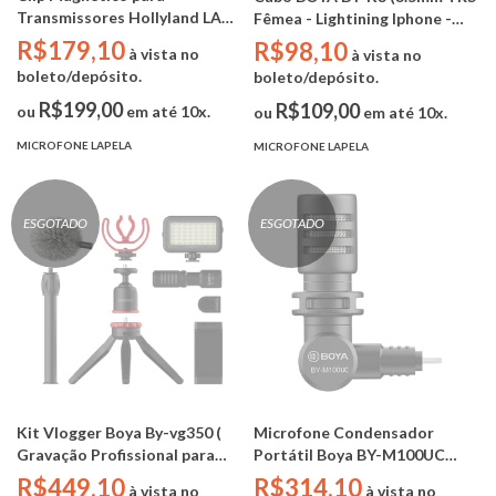
Transmissores Hollyland LARK
Fêmea - Lightining Iphone -
M2 (2 unidades)
6cm)
R$179,10
R$98,10
à vista no
à vista no
boleto/depósito.
boleto/depósito.
R$199,00
R$109,00
ou
em até 10x.
ou
em até 10x.
MICROFONE LAPELA
MICROFONE LAPELA
ESGOTADO
ESGOTADO
Kit Vlogger Boya By-vg350 (
Microfone Condensador
Gravação Profissional para
Portátil Boya BY-M100UC
Smartphone - Tripé / Led /
(entrada usb-c)
R$449,10
R$314,10
à vista no
à vista no