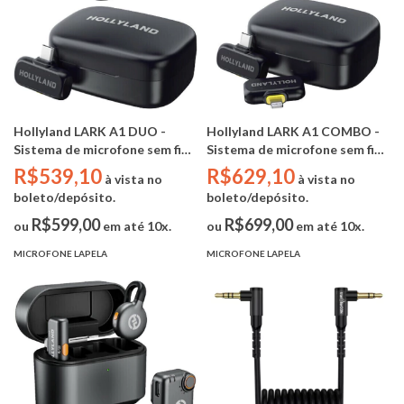
Hollyland LARK A1 DUO -
Hollyland LARK A1 COMBO -
Sistema de microfone sem fio
Sistema de microfone sem fio
para 2 pessoas (USB-C RX)
para 2 pessoas (Lightning RX +
R$539,10
R$629,10
à vista no
à vista no
USB-C RX)
boleto/depósito.
boleto/depósito.
R$599,00
R$699,00
ou
em até 10x.
ou
em até 10x.
MICROFONE LAPELA
MICROFONE LAPELA