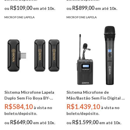
3.5mm)
R$109,00
R$899,00
ou
em até 10x.
ou
em até 10x.
MICROFONE LAPELA
MICROFONE LAPELA
Sistema Microfone Lapela
Sistema Microfone de
Duplo Sem Fio Boya BY-
Mão/Bastão Sem Fio Digital -
WM3T2-U2 (2.4Ghz / USB-C)
Boya BY-WM8 PRO K3
R$584,10
R$1.439,10
à vista no
à vista no
boleto/depósito.
boleto/depósito.
R$649,00
R$1.599,00
ou
em até 10x.
ou
em até 10x.