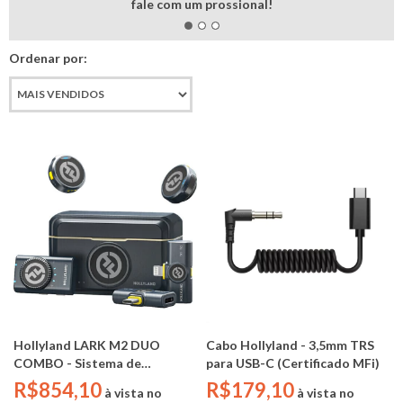
fale com um prossional!
Ordenar por:
Hollyland LARK M2 DUO
Cabo Hollyland - 3,5mm TRS
COMBO - Sistema de
para USB-C (Certificado MFi)
microfone sem fio para 2
R$854,10
R$179,10
à vista no
à vista no
pessoas (TRS 3,5mm / 48 kHz /