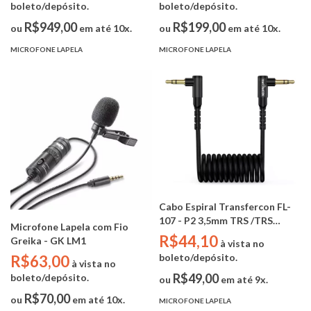
boleto/depósito.
boleto/depósito.
24 bits / 40hs duração /
Transmissão 300m)
R$949,00
R$199,00
ou
em até 10x.
ou
em até 10x.
MICROFONE LAPELA
MICROFONE LAPELA
Cabo Espiral Transfercon FL-
107 - P2 3,5mm TRS /TRS
Microfone Lapela com Fio
(MIcrofone para Camera
R$44,10
Greika - GK LM1
à vista no
Mirroless / Dslr
boleto/depósito.
R$63,00
à vista no
R$49,00
boleto/depósito.
ou
em até 9x.
R$70,00
ou
em até 10x.
MICROFONE LAPELA