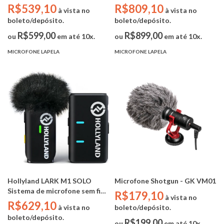
(2.4Ghz / USB-C)
2.4Ghz + Estojo de
R$539,10
R$809,10
à vista no
à vista no
Carregamento (iphone /
boleto/depósito.
boleto/depósito.
android / camera / notebook )
R$599,00
R$899,00
ou
em até 10x.
ou
em até 10x.
MICROFONE LAPELA
MICROFONE LAPELA
Hollyland LARK M1 SOLO
Microfone Shotgun - GK VM01
Sistema de microfone sem fio
R$179,10
à vista no
para 1 pessoas (2,4 GHz)
R$629,10
à vista no
boleto/depósito.
boleto/depósito.
R$199,00
ou
em até 10x.