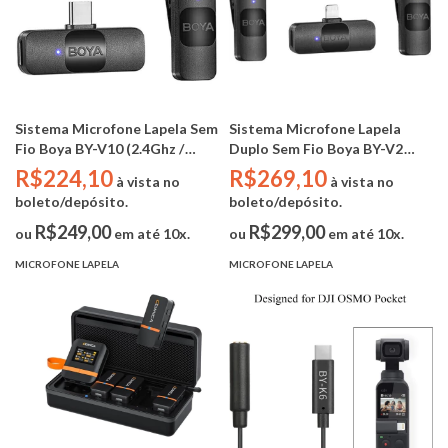
Sistema Microfone Lapela Sem
Sistema Microfone Lapela
Fio Boya BY-V10 (2.4Ghz /
Duplo Sem Fio Boya BY-V2
USB-C)
(2.4Ghz / Lightning IPhone)
R$224,10
R$269,10
à vista no
à vista no
boleto/depósito.
boleto/depósito.
R$249,00
R$299,00
ou
em até 10x.
ou
em até 10x.
MICROFONE LAPELA
MICROFONE LAPELA