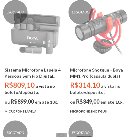
ESGOTADO
ESGOTADO
Sistema Microfone Lapela 4
Microfone Shotgun - Boya
Pessoas Sem Fio Digital
MM1 Pro (capsula dupla)
Lightning - Boya BY-V4D (4TX
R$809,10
R$314,10
à vista no
à vista no
/ 1 RX / Case Carregamento )
boleto/depósito.
boleto/depósito.
R$899,00
R$349,00
ou
em até 10x.
ou
em até 10x.
MICROFONE LAPELA
MICROFONE SHOTGUN
ESGOTADO
ESGOTADO