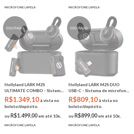
MICROFONE LAPELA
MICROFONE LAPELA
ESGOTADO
ESGOTADO
Hollyland LARK M2S
Hollyland LARK M2S DUO
ULTIMATE COMBO - Sistema
USB-C - Sistema de microfone
de microfone sem fio para 2
sem fio para 2 pessoas (USB-C
R$1.349,10
R$809,10
à vista no
à vista no
pessoas (Camera RX +
RX)
boleto/depósito.
boleto/depósito.
LIGHTNING RX + USB-C RX)
R$1.499,00
R$899,00
ou
em até 10x.
ou
em até 10x.
MICROFONE LAPELA
MICROFONE LAPELA