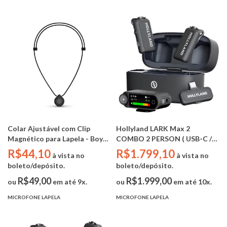
Colar Ajustável com Clip
Hollyland LARK Max 2
Magnético para Lapela - Boya
COMBO 2 PERSON ( USB-C /
Lanyad BY-C104
CAMERA - 2TX / 1RX)
R$44,10
R$1.799,10
à vista no
à vista no
boleto/depósito.
boleto/depósito.
R$49,00
R$1.999,00
ou
em até 9x.
ou
em até 10x.
MICROFONE LAPELA
MICROFONE LAPELA