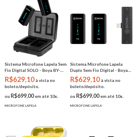
Sistema Microfone Lapela Sem
Sistema Microfone Lapela
Fio Digital SOLO - Boya BY-
Duplo Sem Fio Digital - Boya
XM6-K1 ( 2.4Ghz / OLED / TRS
BY-XM6-S4 (2.4Ghz / OLED /
R$629,10
R$629,10
à vista no
à vista no
3.5mm / Case de
Lightning Iphone)
boleto/depósito.
boleto/depósito.
Carregamento)
R$699,00
R$699,00
ou
em até 10x.
ou
em até 10x.
MICROFONE LAPELA
MICROFONE LAPELA