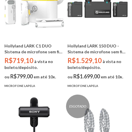
Hollyland LARK C1 DUO
Hollyland LARK 150 DUO -
Sistema de microfone sem fio
Sistema de microfone sem fio
para 2 pessoas (IOS
para 2 pessoas (2,4 GHz,
R$719,10
R$1.529,10
à vista no
à vista no
LIGHTINING) BRANCO
preto)
boleto/depósito.
boleto/depósito.
R$799,00
R$1.699,00
ou
em até 10x.
ou
em até 10x.
MICROFONE LAPELA
MICROFONE LAPELA
ESGOTADO