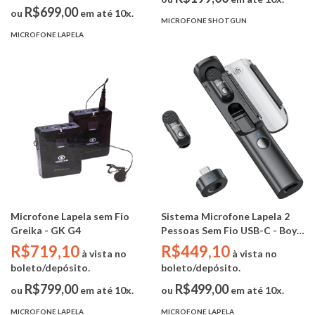
R$699,00
ou
em até 10x.
MICROFONE SHOTGUN
MICROFONE LAPELA
Microfone Lapela sem Fio
Sistema Microfone Lapela 2
Greika - GK G4
Pessoas Sem Fio USB-C - Boya
Magic 05 (2TX / 1 RX USB-C /
R$719,10
R$449,10
à vista no
à vista no
Case Carregamento )
boleto/depósito.
boleto/depósito.
R$799,00
R$499,00
ou
em até 10x.
ou
em até 10x.
MICROFONE LAPELA
MICROFONE LAPELA