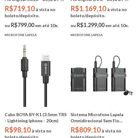
XM6-S1 ( 2.4Ghz / OLED / TRS
XM6-S2 ( 2.4Ghz / OLED / TRS
R$719,10
R$1.169,10
à vista no
à vista no
3.5mm)
3.5mm)
boleto/depósito.
boleto/depósito.
R$799,00
R$1.299,00
ou
em até 10x.
ou
em até 10x.
MICROFONE LAPELA
MICROFONE LAPELA
Cabo BOYA BY-K1 (3.5mm TRS
Sistema Microfone Lapela
- Lightining Iphone - 20cm)
Omnidirecional Sem Fio
Digital Duplo - Boya BY-WM4
R$98,10
R$809,10
à vista no
à vista no
PRO K2 (2.4Ghz / OLED / TRS
boleto/depósito.
boleto/depósito.