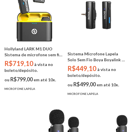
Hollyland LARK M1 DUO
Sistema Microfone Lapela
Sistema de microfone sem fio
Solo Sem Fio Boya Boyalink A1
para 2 pessoas (2,4 GHz)
R$719,10
à vista no
2.4Ghz (iphone / android /
R$449,10
à vista no
boleto/depósito.
camera / notebook )
boleto/depósito.
R$799,00
ou
em até 10x.
R$499,00
ou
em até 10x.
MICROFONE LAPELA
MICROFONE LAPELA