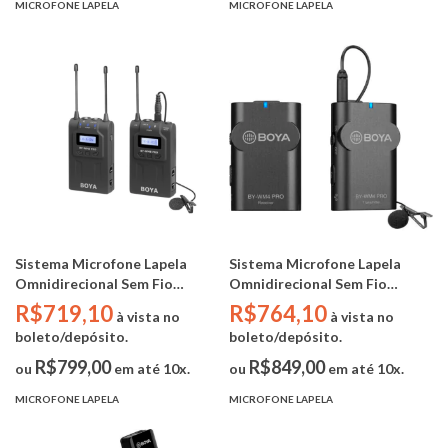
MICROFONE LAPELA
MICROFONE LAPELA
Sistema Microfone Lapela
Sistema Microfone Lapela
Omnidirecional Sem Fio
Omnidirecional Sem Fio
Digital - Boya BY-WM8 PRO
Digital - Boya BY-WM4 PRO
R$719,10
R$764,10
à vista no
à vista no
K1 (DUAL CHANNEL UHF)
K1 (2.4Ghz / OLED / TRS
boleto/depósito.
boleto/depósito.
3.5mm)
R$799,00
R$849,00
ou
em até 10x.
ou
em até 10x.
MICROFONE LAPELA
MICROFONE LAPELA