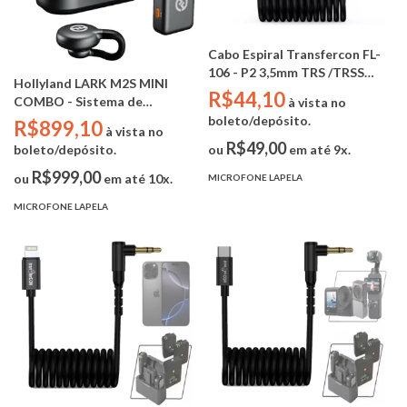
Cabo Espiral Transfercon FL-
106 - P2 3,5mm TRS /TRSS
Hollyland LARK M2S MINI
(MIcrofone para
R$44,10
COMBO - Sistema de
à vista no
Celular/Tablet)
microfone sem fio para 2
boleto/depósito.
R$899,10
à vista no
pessoas (Camera RX + USB-C
R$49,00
boleto/depósito.
ou
em até 9x.
RX)
R$999,00
ou
em até 10x.
MICROFONE LAPELA
MICROFONE LAPELA