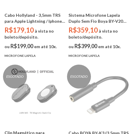
Cabo Hollyland - 3,5mm TRS
Sistema Microfone Lapela
para Apple Lightning / Iphone
Duplo Sem Fio Boya BY-V20
(Certificado MFi)
(2.4Ghz / USB-C)
R$179,10
R$359,10
à vista no
à vista no
boleto/depósito.
boleto/depósito.
R$199,00
R$399,00
ou
em até 10x.
ou
em até 10x.
MICROFONE LAPELA
MICROFONE LAPELA
ESGOTADO
ESGOTADO
Clip Magnético para
Cabo BOYA BY-K3 (3.5mm TRS