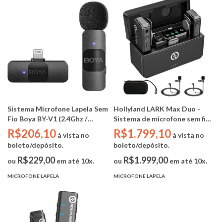
Sistema Microfone Lapela Sem
Hollyland LARK Max Duo -
Fio Boya BY-V1 (2.4Ghz /
Sistema de microfone sem fio
Lightning IPhone)
para 2 pessoas com 2 lapelas
R$206,10
R$1.799,10
à vista no
à vista no
omnidirecional Hollyland
boleto/depósito.
boleto/depósito.
LARK MAX HL-OLM02 (2,4
GHz / 250m / Tela Amoled /
R$229,00
R$1.999,00
ou
em até 10x.
ou
em até 10x.
preto)
MICROFONE LAPELA
MICROFONE LAPELA