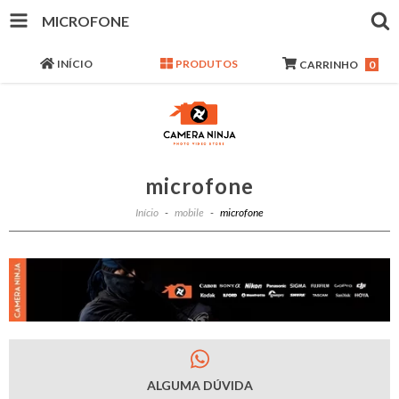
MICROFONE
INÍCIO
PRODUTOS
CARRINHO
0
microfone
Início
-
mobile
-
microfone
ALGUMA DÚVIDA