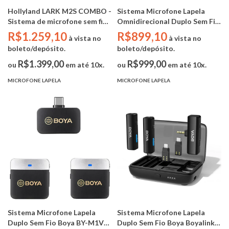
Hollyland LARK M2S COMBO -
Sistema Microfone Lapela
Sistema de microfone sem fio
Omnidirecional Duplo Sem Fio
para 2 pessoas (Camera
Digital - Boya BY-WM8 PRO
R$1.259,10
R$899,10
à vista no
à vista no
RX+USB-C RX + Cabo
K2 (DUAL CHANNEL UHF /
boleto/depósito.
boleto/depósito.
Lightning)
576.4 - 599.9 MHz, 568.6 - 592
MHz)
R$1.399,00
R$999,00
ou
em até 10x.
ou
em até 10x.
MICROFONE LAPELA
MICROFONE LAPELA
Sistema Microfone Lapela
Sistema Microfone Lapela
Duplo Sem Fio Boya BY-M1V4
Duplo Sem Fio Boya Boyalink