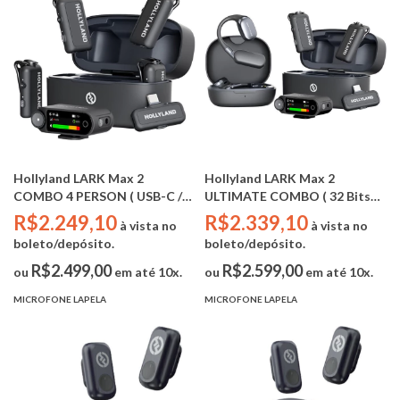
Hollyland LARK Max 2
Hollyland LARK Max 2
COMBO 4 PERSON ( USB-C /
ULTIMATE COMBO ( 32 Bits
CAMERA - 4TX / 1RX)
Float / 48 kHz / 2.4 gHz / USB-
R$2.249,10
R$2.339,10
à vista no
à vista no
C / CAMERA - 2TX / 1RX /
boleto/depósito.
boleto/depósito.
Wireless Monitor Earphones)
R$2.499,00
R$2.599,00
ou
em até 10x.
ou
em até 10x.
MICROFONE LAPELA
MICROFONE LAPELA