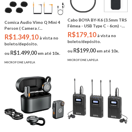
Cabo BOYA BY-K6 (3.5mm TRS
Comica Audio Vimo Q Mini 4
Fêmea - USB Type C - 6cm) -
Person ( Camera /
DJI OSMO POCKET /
R$179,10
Smartphones / 2.4GHz /
à vista no
R$1.349,10
à vista no
Wireless 200m - 4TX / 1RX)
boleto/depósito.
boleto/depósito.
R$199,00
ou
em até 10x.
R$1.499,00
ou
em até 10x.
MICROFONE LAPELA
MICROFONE LAPELA