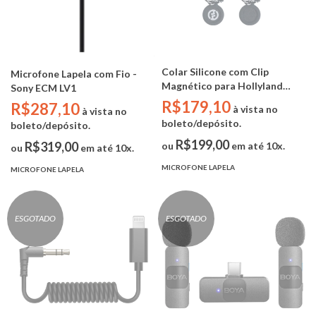
Colar Silicone com Clip
Microfone Lapela com Fio -
Magnético para Hollyland
Sony ECM LV1
LARK M2 - Lanyard Necklace
R$179,10
R$287,10
à vista no
à vista no
HL-CM02 (2 unidades)
boleto/depósito.
boleto/depósito.
R$199,00
R$319,00
ou
em até 10x.
ou
em até 10x.
MICROFONE LAPELA
MICROFONE LAPELA
ESGOTADO
ESGOTADO