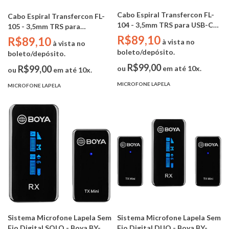
Cabo Espiral Transfercon FL-
Cabo Espiral Transfercon FL-
104 - 3,5mm TRS para USB-C
105 - 3,5mm TRS para
(hollyland / boya / rode / dji )
Lightning (hollyland / boya /
R$89,10
R$89,10
à vista no
à vista no
rode / dji )
boleto/depósito.
boleto/depósito.
R$99,00
R$99,00
ou
em até 10x.
ou
em até 10x.
MICROFONE LAPELA
MICROFONE LAPELA
Sistema Microfone Lapela Sem
Sistema Microfone Lapela Sem
Fio Digital SOLO - Boya BY-
Fio Digital DUO - Boya BY-