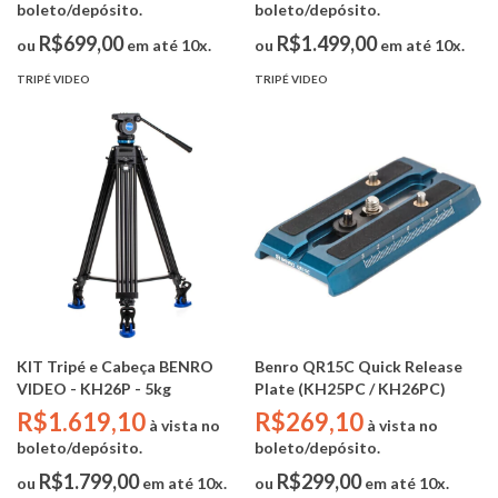
boleto/depósito.
boleto/depósito.
R$699,00
R$1.499,00
ou
em até 10x.
ou
em até 10x.
TRIPÉ VIDEO
TRIPÉ VIDEO
KIT Tripé e Cabeça BENRO
Benro QR15C Quick Release
VIDEO - KH26P - 5kg
Plate (KH25PC / KH26PC)
R$1.619,10
R$269,10
à vista no
à vista no
boleto/depósito.
boleto/depósito.
R$1.799,00
R$299,00
ou
em até 10x.
ou
em até 10x.