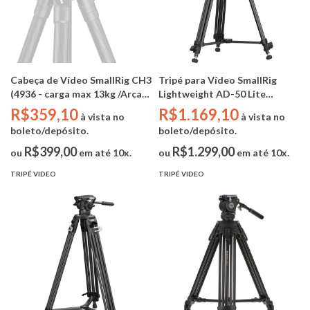
Cabeça de Vídeo SmallRig CH3
Tripé para Vídeo SmallRig
(4936 - carga max 13kg /Arca
Lightweight AD-50 Lite
Swiss)
Cabeça Hidráulica (4684 -
R$359,10
R$1.169,10
à vista no
à vista no
carga max 5kg / 158cm )
boleto/depósito.
boleto/depósito.
R$399,00
R$1.299,00
ou
em até 10x.
ou
em até 10x.
TRIPÉ VIDEO
TRIPÉ VIDEO