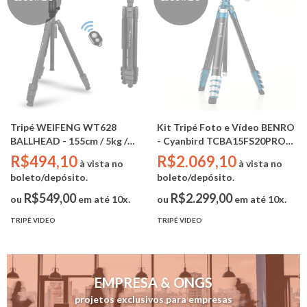
Tripé WEIFENG WT628
Kit Tripé Foto e Vídeo BENRO
BALLHEAD - 155cm / 5kg /
- Cyanbird TCBA15FS20PROC
Suporte Celular e Controle
(max 4.5kg / 156cm )
R$494,10
R$2.069,10
à vista no
à vista no
Disparo
boleto/depósito.
boleto/depósito.
R$549,00
R$2.299,00
ou
em até 10x.
ou
em até 10x.
TRIPÉ VIDEO
TRIPÉ VIDEO
EMPRESA & ONGS
projetos exclusivos para empresas