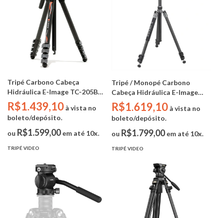
Tripé Carbono Cabeça
Tripé / Monopé Carbono
Hidráulica E-Image TC-205B
Cabeça Hidráulica E-Image
(5kg / alt. min 38.5cm - alt. max
TC-604 Plus (3.5kg / alt. min
R$1.439,10
R$1.619,10
à vista no
à vista no
159cm)
60cm - alt. max 165cm)
boleto/depósito.
boleto/depósito.
R$1.599,00
R$1.799,00
ou
em até 10x.
ou
em até 10x.
TRIPÉ VIDEO
TRIPÉ VIDEO