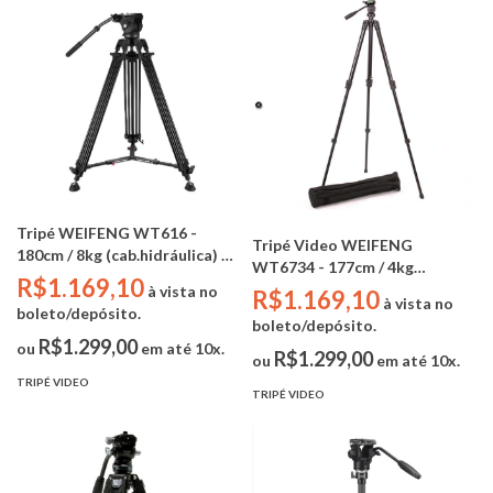
Tripé WEIFENG WT616 -
Tripé Video WEIFENG
180cm / 8kg (cab.hidráulica) +
WT6734 - 177cm / 4kg
BAG
R$1.169,10
(cab.hidráulica) + BAG
à vista no
R$1.169,10
à vista no
boleto/depósito.
boleto/depósito.
R$1.299,00
ou
em até 10x.
R$1.299,00
ou
em até 10x.
TRIPÉ VIDEO
TRIPÉ VIDEO