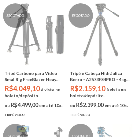
ESGOTADO
ESGOTADO
Tripé Carbono para Vídeo
Tripé e Cabeça Hidráulica
SmallRig FreeBlazer Heay
Benro - A2573FS4PRO - 4kg
Duty AD-100 Cabeça
178cm
R$4.049,10
R$2.159,10
à vista no
à vista no
Hidráulica ( 3989 - carga max
boleto/depósito.
boleto/depósito.
10kg / 197cm )
R$4.499,00
R$2.399,00
ou
em até 10x.
ou
em até 10x.
TRIPÉ VIDEO
TRIPÉ VIDEO
ESGOTADO
ESGOTADO