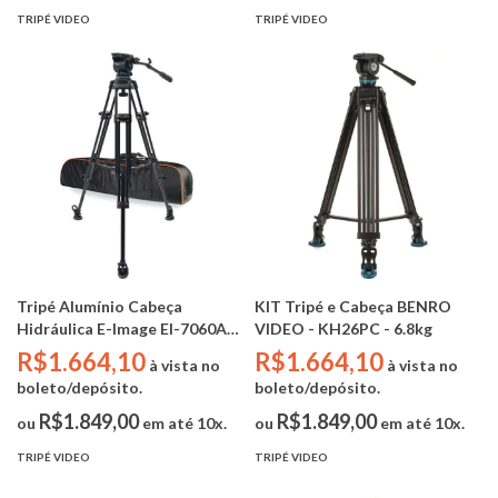
TRIPÉ VIDEO
TRIPÉ VIDEO
Tripé Alumínio Cabeça
KIT Tripé e Cabeça BENRO
Hidráulica E-Image EI-7060AA
VIDEO - KH26PC - 6.8kg
(8kg / alt. min 78cm - alt. max
R$1.664,10
R$1.664,10
à vista no
à vista no
162cm / Bowl 75mm)
boleto/depósito.
boleto/depósito.
R$1.849,00
R$1.849,00
ou
em até 10x.
ou
em até 10x.
TRIPÉ VIDEO
TRIPÉ VIDEO