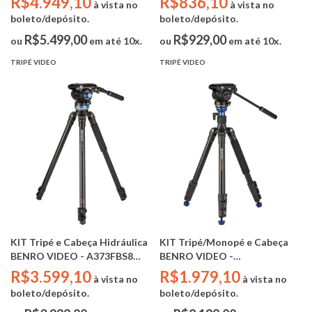
R$4.949,10
R$836,10
à vista no
à vista no
boleto/depósito.
boleto/depósito.
R$5.499,00
R$929,00
ou
em até 10x.
ou
em até 10x.
TRIPÉ VIDEO
TRIPÉ VIDEO
KIT Tripé e Cabeça Hidráulica
KIT Tripé/Monopé e Cabeça
BENRO VIDEO - A373FBS8
BENRO VIDEO -
PRO - 8kg (+BOLSA)
A2883FS4PRO - 4kg (+BOLSA)
R$3.599,10
R$1.979,10
à vista no
à vista no
boleto/depósito.
boleto/depósito.