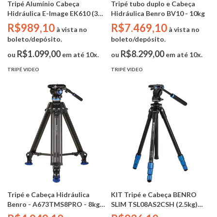
Tripé Alumínio Cabeça
Tripé tubo duplo e Cabeça
Hidráulica E-Image EK610 (3kg
Hidráulica Benro BV10 - 10kg
/ alt. min 71cm - alt. max
R$989,10
R$7.469,10
à vista no
à vista no
161cm)
boleto/depósito.
boleto/depósito.
R$1.099,00
R$8.299,00
ou
em até 10x.
ou
em até 10x.
TRIPÉ VIDEO
TRIPÉ VIDEO
Tripé e Cabeça Hidráulica
KIT Tripé e Cabeça BENRO
Benro - A673TMS8PRO - 8kg
SLIM TSL08AS2CSH (2.5kg)
(+BOLSA)
Alumínio