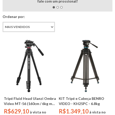
fale com um prossional!
Ordenar por:
Tripé Fluid Head Ulanzi Ombra
KIT Tripé e Cabeça BENRO
Video MT-56 (160cm / 6kg max
VIDEO - KH25PC - 6.8kg
/ Suporte Celular)
R$629,10
R$1.349,10
à vista no
à vista no