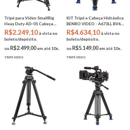
Tripé para Vídeo SmallRig
KIT Tripé e Cabeça Hidráulica
Heay Duty AD-01 Cabeça
BENRO VIDEO - A673LL BV6H
Hidráulica ( 3751B - carga max
PLUS - 40kg
R$2.249,10
R$4.634,10
à vista no
à vista no
8.9kg / 186cm )
boleto/depósito.
boleto/depósito.
R$2.499,00
R$5.149,00
ou
em até 10x.
ou
em até 10x.
TRIPÉ VIDEO
TRIPÉ VIDEO