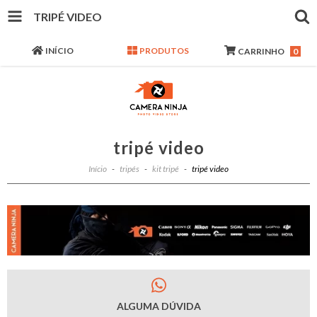
TRIPÉ VIDEO
INÍCIO
PRODUTOS
CARRINHO
0
tripé video
Início
-
tripés
-
kit tripé
-
tripé video
ALGUMA DÚVIDA