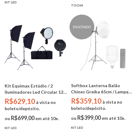
KIT LED
TOCHA
ESGOTADO
Softbox Lanterna Balão
Kit Equimax Estúdio / 2
Chines Greika 65cm / Lampada
Iluminadores Led Circular 126
Led 45W Bicolor / Tripé 2m /
com Softbox 50x70cm - (tripés
R$359,10
R$629,10
à vista no
à vista no
controle remoto
e bolsa)
boleto/depósito.
boleto/depósito.
R$399,00
R$699,00
ou
em até 10x.
ou
em até 10x.
KIT LED
KIT LED