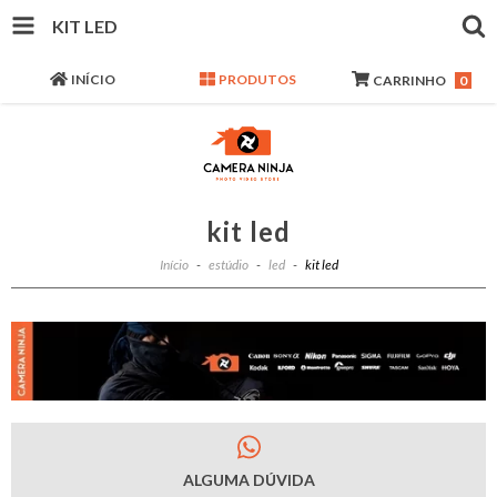
KIT LED
INÍCIO
PRODUTOS
CARRINHO
0
kit led
Início
-
estúdio
-
led
-
kit led
ALGUMA DÚVIDA