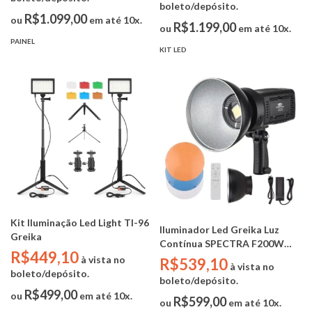
tripes)
boleto/depósito.
R$1.099,00
ou
em até 10x.
R$1.199,00
ou
em até 10x.
PAINEL
KIT LED
Kit Iluminação Led Light Tl-96
Iluminador Led Greika Luz
Greika
Contínua SPECTRA F200W
R$449,10
Daylight (controle remoto,
à vista no
R$539,10
à vista no
filtro cor e fonte ac)
boleto/depósito.
boleto/depósito.
R$499,00
ou
em até 10x.
R$599,00
ou
em até 10x.