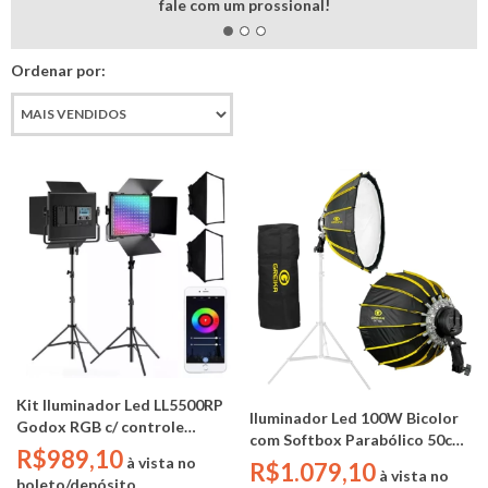
fale com um prossional!
Ordenar por:
Kit Iluminador Led LL5500RP
Iluminador Led 100W Bicolor
Godox RGB c/ controle
com Softbox Parabólico 50cm
remoto (4 baterias NP550 + 2
R$989,10
+ Grid - Greika GKT-600
à vista no
R$1.079,10
carregadores + 2 Softbox + 2
à vista no
boleto/depósito.