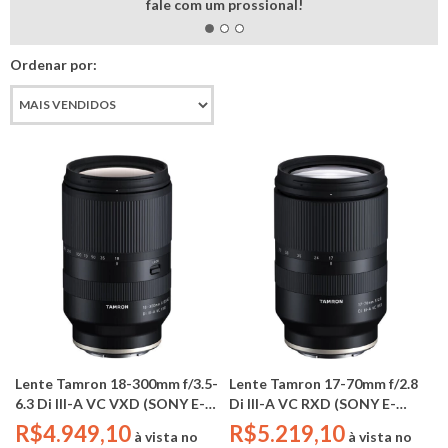
fale com um prossional!
Ordenar por:
Lente Tamron 18-300mm f/3.5-
Lente Tamron 17-70mm f/2.8
6.3 Di III-A VC VXD (SONY E-
Di III-A VC RXD (SONY E-
MOUNT / APS-C)
MOUNT / APS-C)
R$4.949,10
R$5.219,10
à vista no
à vista no