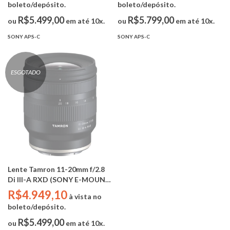
boleto/depósito.
boleto/depósito.
R$5.499,00
R$5.799,00
ou
em até 10x.
ou
em até 10x.
SONY APS-C
SONY APS-C
ESGOTADO
Lente Tamron 11-20mm f/2.8
Di III-A RXD (SONY E-MOUNT
/ APS-C)
R$4.949,10
à vista no
boleto/depósito.
R$5.499,00
ou
em até 10x.