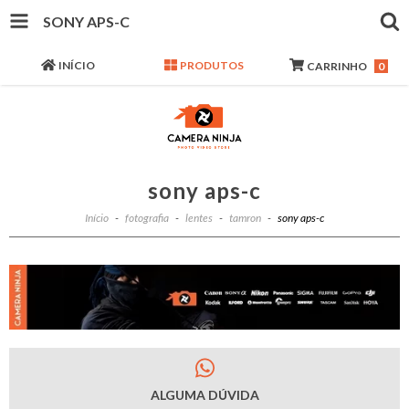
SONY APS-C
INÍCIO
PRODUTOS
CARRINHO
0
sony aps-c
Início
-
fotografia
-
lentes
-
tamron
-
sony aps-c
ALGUMA DÚVIDA