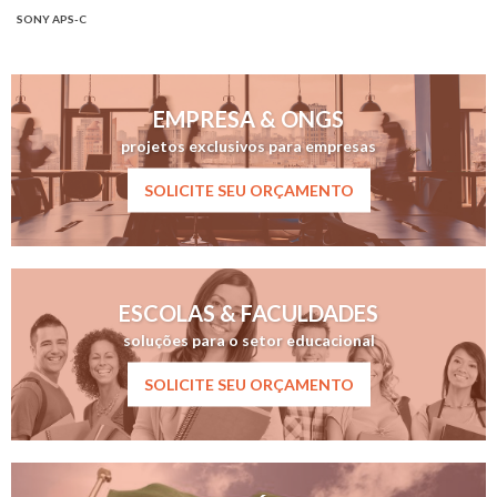
SONY APS-C
EMPRESA & ONGS
projetos exclusivos para empresas
SOLICITE SEU ORÇAMENTO
ESCOLAS & FACULDADES
soluções para o setor educacional
SOLICITE SEU ORÇAMENTO