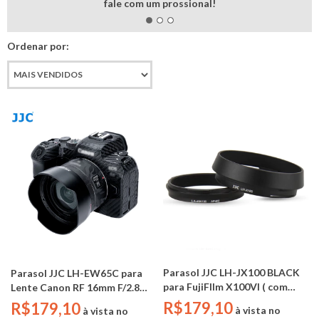
fale com um prossional!
Ordenar por:
Parasol JJC LH-JX100 BLACK
Parasol JJC LH-EW65C para
para FujiFIlm X100VI ( com
Lente Canon RF 16mm F/2.8
adaptador filtro 49mm)
STM (Substitui Canon EW-
R$179,10
R$179,10
à vista no
à vista no
65C)