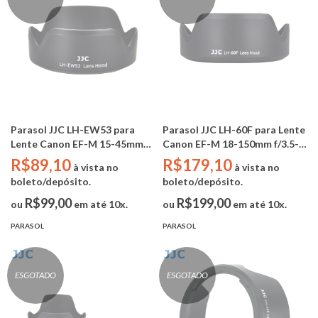
Parasol JJC LH-EW53 para
Parasol JJC LH-60F para Lente
Lente Canon EF-M 15-45mm
Canon EF-M 18-150mm f/3.5-
f/3.5-6.3 IS STM - RF-S 18-
6.3 IS STM - RF-S 18-150mm
R$89,10
R$179,10
à vista no
à vista no
45mm F/4.5-6.3 IS STM
F3.5-6.3 IS STM (Substitui
boleto/depósito.
boleto/depósito.
(Substitui Canon EW-53)
Canon EW-60F)
R$99,00
R$199,00
ou
em até 10x.
ou
em até 10x.
PARASOL
PARASOL
ESGOTADO
ESGOTADO