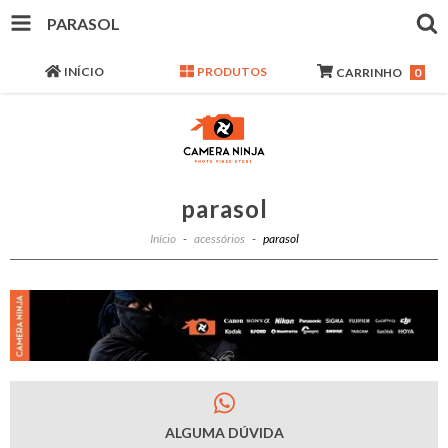
PARASOL
INÍCIO
PRODUTOS
CARRINHO
0
parasol
Início
-
acessórios
-
parasol
ALGUMA DÚVIDA