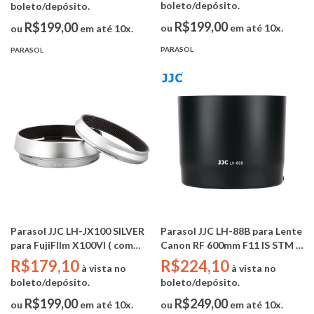
boleto/depósito.
boleto/depósito.
R$199,00
R$199,00
ou
em até 10x.
ou
em até 10x.
PARASOL
PARASOL
Parasol JJC LH-JX100 SILVER
Parasol JJC LH-88B para Lente
para FujiFIlm X100VI ( com
Canon RF 600mm F11 IS STM /
adaptador filtro 49mm)
RF 135mm F1.8L (Substitui
R$179,10
R$224,10
à vista no
à vista no
Canon ET-88B)
boleto/depósito.
boleto/depósito.
R$199,00
R$249,00
ou
em até 10x.
ou
em até 10x.