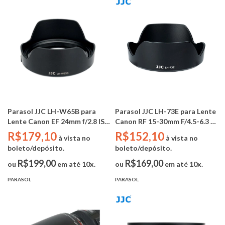
Parasol JJC LH-W65B para
Parasol JJC LH-73E para Lente
Lente Canon EF 24mm f/2.8 IS
Canon RF 15-30mm F/4.5-6.3 IS
USM - EF 28mm f/2.8 IS USM -
STM - RF 18-28 F/2.8 IS
R$179,10
R$152,10
à vista no
à vista no
RF 24mm f/1.8 Macro IS STM
(Substitui Canon EW-73E)
boleto/depósito.
boleto/depósito.
(Substitui Canon EW-65B)
R$199,00
R$169,00
ou
em até 10x.
ou
em até 10x.
PARASOL
PARASOL