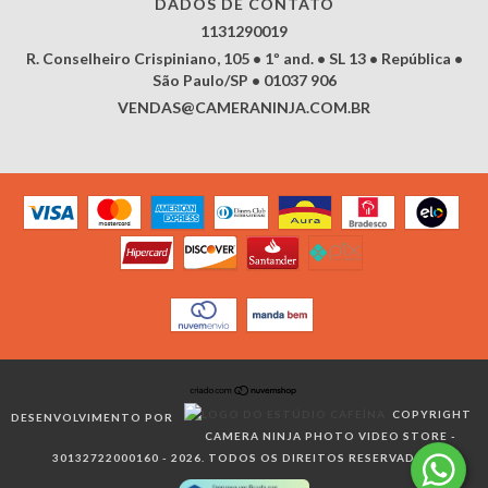
DADOS DE CONTATO
1131290019
R. Conselheiro Crispiniano, 105 • 1º and. • SL 13 • República •
São Paulo/SP • 01037 906
VENDAS@CAMERANINJA.COM.BR
COPYRIGHT
DESENVOLVIMENTO POR
CAMERA NINJA PHOTO VIDEO STORE -
30132722000160 - 2026. TODOS OS DIREITOS RESERVADOS.