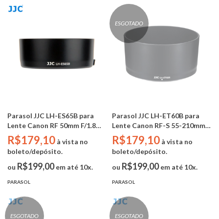
ESGOTADO
Parasol JJC LH-ES65B para
Parasol JJC LH-ET60B para
Lente Canon RF 50mm F/1.8
Lente Canon RF-S 55-210mm
STM (Substitui Canon ES-65B)
F5-7.1 IS STM (Substitui
R$179,10
R$179,10
à vista no
à vista no
Canon ET-60B)
boleto/depósito.
boleto/depósito.
R$199,00
R$199,00
ou
em até 10x.
ou
em até 10x.
PARASOL
PARASOL
ESGOTADO
ESGOTADO