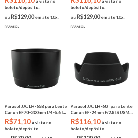
R$116,10
R$116,10
à vista no
à vista no
Canon EW-73BII)
boleto/depósito.
boleto/depósito.
R$129,00
R$129,00
ou
em até 10x.
ou
em até 10x.
PARASOL
PARASOL
Parasol JJC LH-65B para Lente
Parasol JJC LH-60II para Lente
Canon EF70–300mm f/4–5.6 IS
Canon EF-24mm F/2.8 IS USM
USM (Substitui Canon ET-65B)
(Substitui Canon EW-60II)
R$71,10
R$116,10
à vista no
à vista no
boleto/depósito.
boleto/depósito.