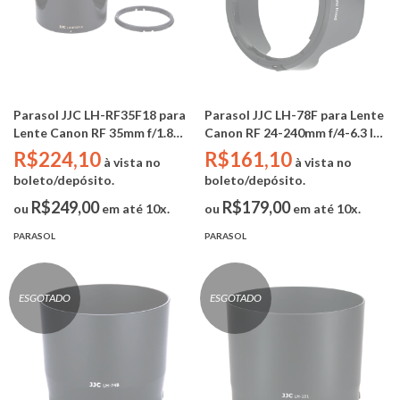
Parasol JJC LH-RF35F18 para
Parasol JJC LH-78F para Lente
Lente Canon RF 35mm f/1.8
Canon RF 24-240mm f/4-6.3 IS
MACRO IS STM
USM (Substitui Canon EW-
R$224,10
R$161,10
à vista no
à vista no
78F)
boleto/depósito.
boleto/depósito.
R$249,00
R$179,00
ou
em até 10x.
ou
em até 10x.
PARASOL
PARASOL
ESGOTADO
ESGOTADO