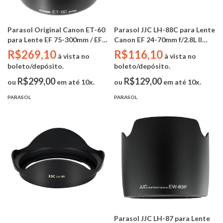
Parasol Original Canon ET-60
Parasol JJC LH-88C para Lente
para Lente EF 75-300mm / EF
Canon EF 24-70mm f/2.8L II
90-300mm / EF-S 55-250mm /
USM (Substitui Canon EW-
R$269,10
R$116,10
à vista no
à vista no
RF 75-300MM
88C)
boleto/depósito.
boleto/depósito.
R$299,00
R$129,00
ou
em até 10x.
ou
em até 10x.
PARASOL
PARASOL
Parasol JJC LH-87 para Lente