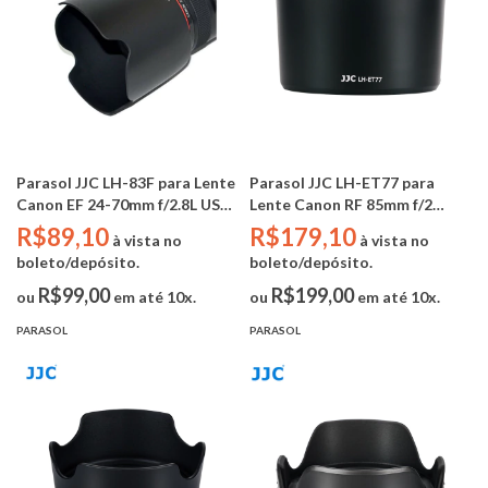
Parasol JJC LH-83F para Lente
Parasol JJC LH-ET77 para
Canon EF 24-70mm f/2.8L USM
Lente Canon RF 85mm f/2
(Substitui Canon EW-83F)
MACRO IS STM (Substitui
R$89,10
R$179,10
à vista no
à vista no
Canon EW-ET77)
boleto/depósito.
boleto/depósito.
R$99,00
R$199,00
ou
em até 10x.
ou
em até 10x.
PARASOL
PARASOL