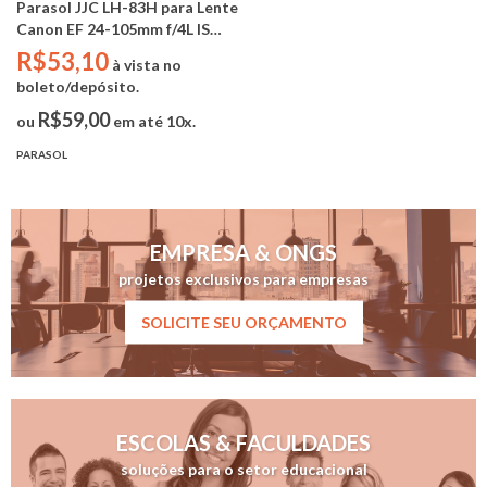
Parasol JJC LH-83H para Lente
Canon EF 24-105mm f/4L IS
USM (Substitui Canon EW-
R$53,10
à vista no
83H)
boleto/depósito.
R$59,00
ou
em até 10x.
PARASOL
EMPRESA & ONGS
projetos exclusivos para empresas
SOLICITE SEU ORÇAMENTO
ESCOLAS & FACULDADES
soluções para o setor educacional