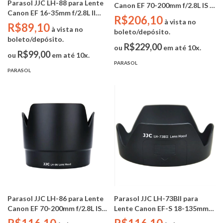
Parasol JJC LH-88 para Lente
Canon EF 70-200mm f/2.8L IS II
Canon EF 16-35mm f/2.8L II
/ III USM (Substitui Canon ET-
R$206,10
à vista no
USM (Substitui Canon EW-88)
R$89,10
87)
à vista no
boleto/depósito.
boleto/depósito.
R$229,00
ou
em até 10x.
R$99,00
ou
em até 10x.
PARASOL
PARASOL
Parasol JJC LH-73BII para
Parasol JJC LH-86 para Lente
Lente Canon EF-S 18-135mm
Canon EF 70-200mm f/2.8L IS
f/3.5-5.6 IS STM (Substitui
USM (Substitui Canon ET-86)