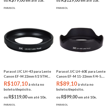
R$79,00
R$129,00
ou
em até 10x.
ou
em até 10x.
PARASOL
PARASOL
Parasol JJC LH-43 para Lente
Parasol JJC LH-60E para Lente
Canon EF-M 22mm f/2 STM
Canon EF-M 11-22mm F/4-5.6
(Substitui Canon EW-43)
IS STM (Substitui Canon EW-
R$107,10
R$89,10
à vista no
à vista no
60E)
boleto/depósito.
boleto/depósito.
R$119,00
R$99,00
ou
em até 10x.
ou
em até 10x.
PARASOL
PARASOL