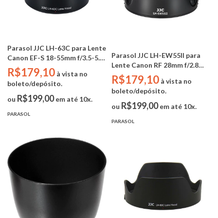
Parasol JJC LH-63C para Lente
Parasol JJC LH-EW55II para
Canon EF-S 18-55mm f/3.5-5.6
Lente Canon RF 28mm f/2.8
IS STM - EF-S 18-55mm f/4-5.6
R$179,10
à vista no
STM (Substitui Canon EW-
R$179,10
IS STM - RF 24-50mm f/4.5-6.3
à vista no
boleto/depósito.
55II)
IS USM (Substitui Canon EW-
boleto/depósito.
63C)
R$199,00
ou
em até 10x.
R$199,00
ou
em até 10x.
PARASOL
PARASOL