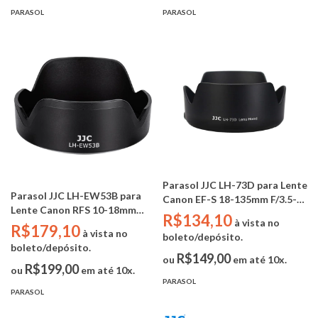
PARASOL
PARASOL
Parasol JJC LH-73D para Lente
Parasol JJC LH-EW53B para
Canon EF-S 18-135mm F/3.5-
Lente Canon RFS 10-18mm
5.6 IS USM / RF 24 -105mm F4-
R$134,10
à vista no
F4.5-6.3 IS STM (Substitui
R$179,10
7.1 IS STM (Substitui Canon
à vista no
boleto/depósito.
Canon EW-53B)
EW-73D)
boleto/depósito.
R$149,00
ou
em até 10x.
R$199,00
ou
em até 10x.
PARASOL
PARASOL