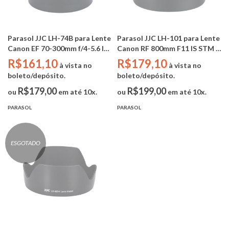
Parasol JJC LH-74B para Lente
Parasol JJC LH-101 para Lente
Canon EF 70-300mm f/4-5.6 IS
Canon RF 800mm F11 IS STM /
II USM - RF100-400mm F5.6-8
RF 200-800mm f/6.3-9
R$161,10
R$179,10
à vista no
à vista no
IS USM (Substitui Canon ET-
(Substitui Canon ET-101)
boleto/depósito.
boleto/depósito.
74B)
R$179,00
R$199,00
ou
em até 10x.
ou
em até 10x.
PARASOL
PARASOL
ESGOTADO