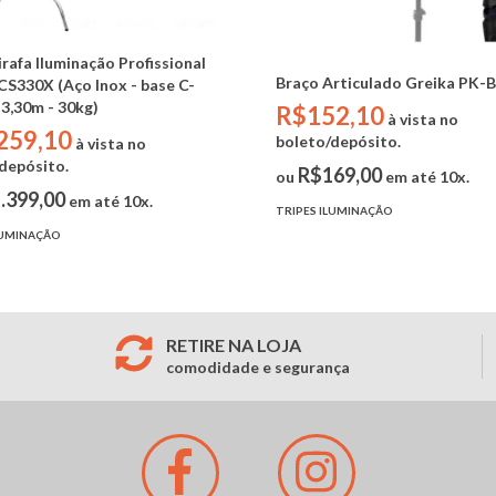
irafa Iluminação Profissional
Braço Articulado Greika PK-
CS330X (Aço Inox - base C-
 3,30m - 30kg)
R$152,10
à vista no
259,10
boleto/depósito.
à vista no
depósito.
R$169,00
ou
em até 10x.
.399,00
em até 10x.
TRIPES ILUMINAÇÃO
LUMINAÇÃO
RETIRE NA LOJA
comodidade e segurança