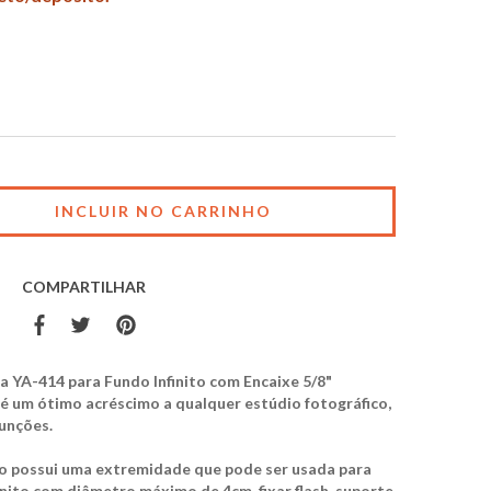
COMPARTILHAR
a YA-414 para Fundo Infinito com Encaixe 5/8"
é um ótimo acréscimo a qualquer
estúdio fotográfico
,
unções.
to
possui uma extremidade que pode ser usada para
inito com diâmetro máximo de 4cm, fixar flash, suporte