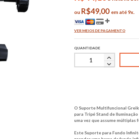
R$49,00
ou
em até 9x.
VER MEIOS DE PAGAMENTO
QUANTIDADE
O Suporte Multifuncional Greik
para
Tripé Stand de Iluminação
uma vez que assume múltiplas f
Este
Suporte para Fundo Infini
prender uma barra de fundo inf