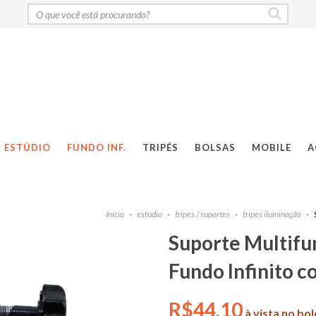
ESTÚDIO
FUNDO INF.
TRIPÉS
BOLSAS
MOBILE
A
Início
-
estúdio
-
tripes / suportes
-
tripes iluminação
-
Suporte Multifu
Fundo Infinito c
R$44,10
à vista no bo