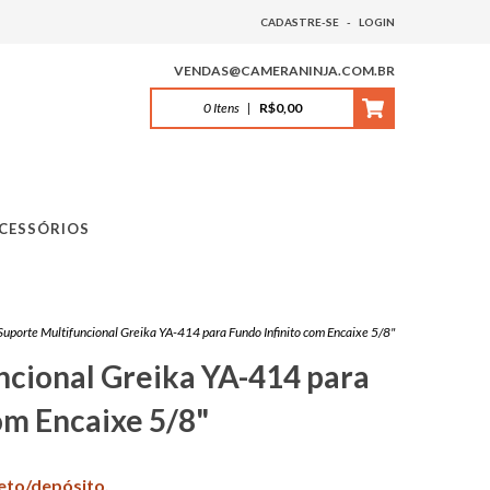
CADASTRE-SE
-
LOGIN
VENDAS@CAMERANINJA.COM.BR
0
Itens
|
R$0,00
CESSÓRIOS
Suporte Multifuncional Greika YA-414 para Fundo Infinito com Encaixe 5/8"
ncional Greika YA-414 para
om Encaixe 5/8"
leto/depósito.