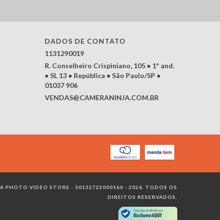
DADOS DE CONTATO
1131290019
R. Conselheiro Crispiniano, 105 • 1º and.
• SL 13 • República • São Paulo/SP •
01037 906
VENDAS@CAMERANINJA.COM.BR
 PHOTO VIDEO STORE - 30132722000160 - 2026. TODOS OS
DIREITOS RESERVADOS.