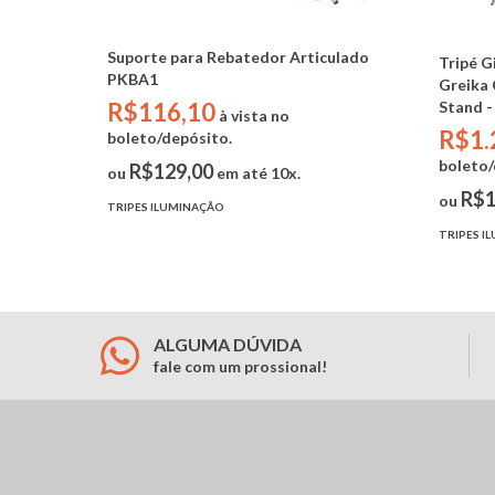
Suporte para Rebatedor Articulado
Tripé G
PKBA1
Greika 
Stand -
R$116,10
à vista no
R$1.
boleto/depósito.
boleto/
R$129,00
ou
em até 10x.
R$1
ou
TRIPES ILUMINAÇÃO
TRIPES I
ALGUMA DÚVIDA
fale com um prossional!