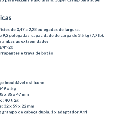
ticas
ies de 0,47 a 2,28 polegadas de largura.
 9,2 polegadas, capacidade de carga de 3,5 kg (7,7 lb).
em ambas as extremidades
1/4"-20
rrapantes e trava de botão
ço inoxidável e silicone
349 ± 5 g
5 x 85 x 47 mm
o: 40 ± 2g
: 32 x 59 x 22 mm
 grampo de cabeça dupla, 1 x adaptador Arri