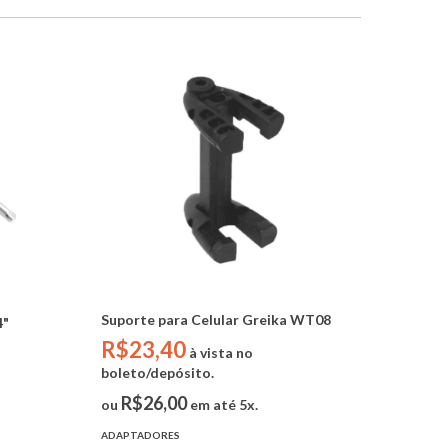
Suporte para Celular Greika WT08
4"
R$23,40
à vista no
boleto/depósito.
R$26,00
ou
em até 5x.
ADAPTADORES