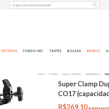
ESTÚDIO
FUNDO INF.
TRIPÉS
BOLSAS
MOBILE
A
Início
-
estúdio
-
tripes / suportes
-
adaptadores
-
Sup
Super Clamp Dup
CO17 (capacidade
R$269,10
à vista no 