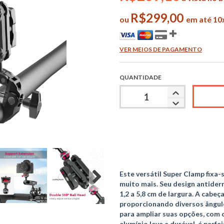
R$299,00
ou
em até 10
VER MEIOS DE PAGAMENTO
QUANTIDADE
Este versátil Super Clamp fixa-s
muito mais. Seu design antider
1,2 a 5,8 cm de largura. A cabeça
proporcionando diversos ângulo
para ampliar suas opções, com c
alumínio leve e durável, é perfe