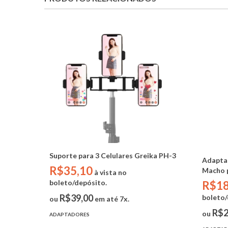
Suporte para 3 Celulares Greika PH-3
Adaptad
R$35,10
Macho 
à vista no
boleto/depósito.
R$18
R$39,00
boleto/
ou
em até 7x.
R$2
ou
ADAPTADORES