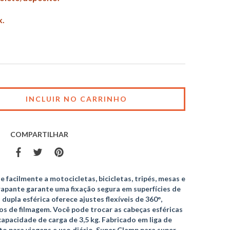
x.
COMPARTILHAR
e facilmente a motocicletas, bicicletas, tripés, mesas e
rapante garante uma fixação segura em superfícies de
 dupla esférica oferece ajustes flexíveis de 360°,
s de filmagem. Você pode trocar as cabeças esféricas
apacidade de carga de 3,5 kg. Fabricado em liga de
ito para viagens e uso diário. Super Clamp para super