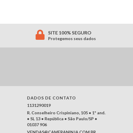
SITE 100% SEGURO
Protegemos seus dados
DADOS DE CONTATO
1131290019
R. Conselheiro Crispiniano, 105 • 1º and.
• SL 13 • República • São Paulo/SP •
01037 906
VENDAS@CAMERANINJA.COM.BR