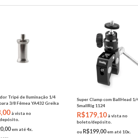
or Tripé de Iluminação 1/4
Super Clamp com BallHead 1/
para 3/8 Fêmea YA432 Greika
SmallRig 1124
,00
R$179,10
à vista no
à vista no
depósito.
boleto/depósito.
0,00
em até 4x.
R$199,00
ou
em até 10x.