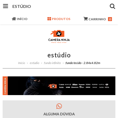
ESTÚDIO
INÍCIO
PRODUTOS
CARRINHO
0
estúdio
Início
-
estúdio
-
fundo infinito
-
fundo tecido - 2.84x4.82m
ALGUMA DÚVIDA