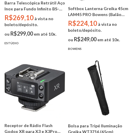
Barra Telescópica Retrátil Aço
Softbox Lanterna Greika 45cm
Inox para Fundo Infinito BS-
LAM45 PRO Bowens (Balão
3M ( 3 metros )
R$269,10
à vista no
Chines)
R$224,10
à vista no
boleto/depósito.
boleto/depósito.
R$299,00
ou
em até 10x.
R$249,00
ou
em até 10x.
ESTÚDIO
BOWENS
Receptor de Rádio Flash
Bolsa para Tripé Iluminação
Godox XR para X3 e X3Pro
Greika WT3716 (65cm)