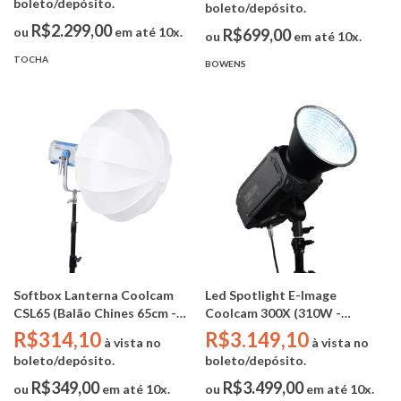
boleto/depósito.
boleto/depósito.
R$2.299,00
ou
em até 10x.
R$699,00
ou
em até 10x.
TOCHA
BOWENS
Softbox Lanterna Coolcam
Led Spotlight E-Image
CSL65 (Balão Chines 65cm -
Coolcam 300X (310W -
Bowens)
BICOLOR - BIVOLT - BOWENS
R$314,10
R$3.149,10
à vista no
à vista no
- DMX)
boleto/depósito.
boleto/depósito.
R$349,00
R$3.499,00
ou
em até 10x.
ou
em até 10x.