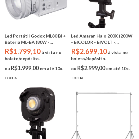
Led Portátil Godox ML80 BI +
Led Amaran Halo 200X (200W
Bateria ML-BA (80W -
- BICOLOR - BIVOLT -
BICOLOR - BIVOLT - CRI:
BOWENS - CRI 96 | TLCI 97 |
R$1.799,10
R$2.699,10
à vista no
à vista no
96/TLCI: 96 - Bateria 6600mAh
TM-30 94/102)
boleto/depósito.
boleto/depósito.
)
R$1.999,00
R$2.999,00
ou
em até 10x.
ou
em até 10x.
TOCHA
TOCHA