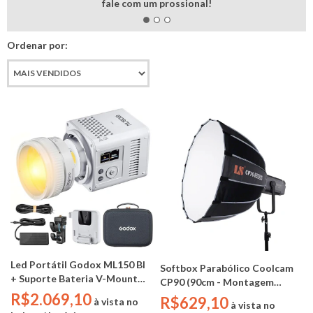
fale com um prossional!
Ordenar por:
Led Portátil Godox ML150 BI
Softbox Parabólico Coolcam
+ Suporte Bateria V-Mount
CP90 (90cm - Montagem
ML-VMA (150W - BICOLOR -
R$2.069,10
Rápida - Bowens)
R$629,10
à vista no
à vista no
BIVOLT - CRI: 96/TLCI: 96 )