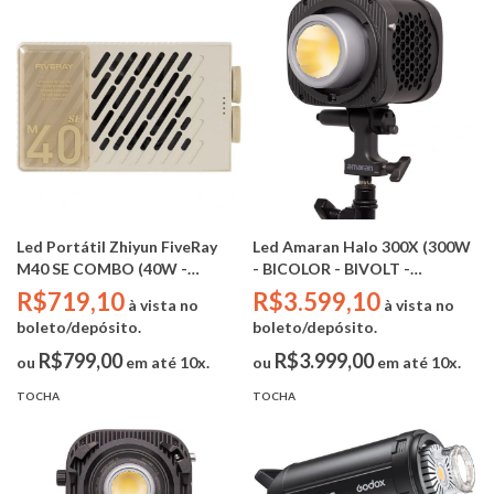
Led Portátil Zhiyun FiveRay
Led Amaran Halo 300X (300W
M40 SE COMBO (40W -
- BICOLOR - BIVOLT -
BICOLOR - CRI 95 - 2600mAh)
BOWENS - CRI 96 | TLCI 97 |
R$719,10
R$3.599,10
à vista no
à vista no
TM-30 94/102)
boleto/depósito.
boleto/depósito.
R$799,00
R$3.999,00
ou
em até 10x.
ou
em até 10x.
TOCHA
TOCHA