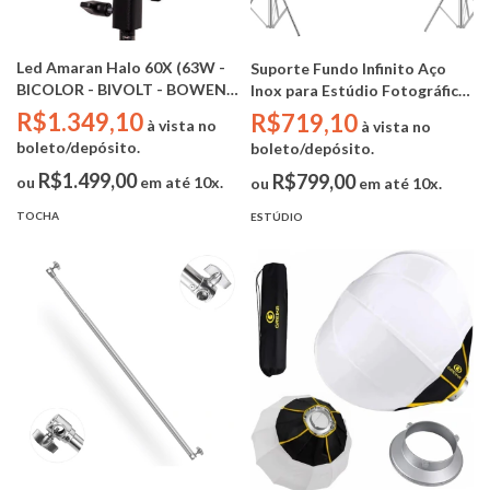
Led Amaran Halo 60X (63W -
Suporte Fundo Infinito Aço
BICOLOR - BIVOLT - BOWENS
Inox para Estúdio Fotográfico
- CRI 96 | TLCI 97 | TM-30
( 2x Tripés FC-S288L 280cm +
R$1.349,10
R$719,10
à vista no
à vista no
94/102)
Barra Telescópica Retrátil
boleto/depósito.
boleto/depósito.
116cm - 300cm)
R$1.499,00
R$799,00
ou
em até 10x.
ou
em até 10x.
TOCHA
ESTÚDIO