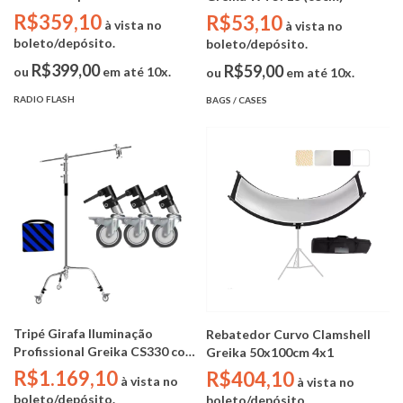
Canon ou Nikon ( 2.4GHz / TTL
R$359,10
R$53,10
à vista no
à vista no
/ USBC )
boleto/depósito.
boleto/depósito.
R$399,00
R$59,00
ou
em até 10x.
ou
em até 10x.
RADIO FLASH
BAGS / CASES
Tripé Girafa Iluminação
Rebatedor Curvo Clamshell
Profissional Greika CS330 com
Greika 50x100cm 4x1
Rodas (Aço Inox - base C-
R$1.169,10
R$404,10
à vista no
à vista no
Stand - 3,30m - 30kg - vara
boleto/depósito.
boleto/depósito.