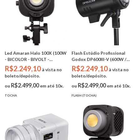
Led Amaran Halo 100X (100W
Flash Estúdio Profissional
- BICOLOR - BIVOLT -
Godox DP600III-V (600W /
BOWENS - CRI 96 | TLCI 97 |
Bivolt / Modelagem Led 30w /
R$2.249,10
R$2.249,10
à vista no
à vista no
TM-30 94/102)
Bowens)
boleto/depósito.
boleto/depósito.
R$2.499,00
R$2.499,00
ou
em até 10x.
ou
em até 10x.
TOCHA
FLASH (TOCHA)