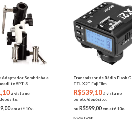
e Adaptador Sombrinha e
Transmissor de Rádio Flash 
peedlite SPT-3
TTL X2T FujiFilm
,10
R$539,10
à vista no
à vista no
depósito.
boleto/depósito.
9,00
R$599,00
em até 10x.
ou
em até 10x.
RADIO FLASH