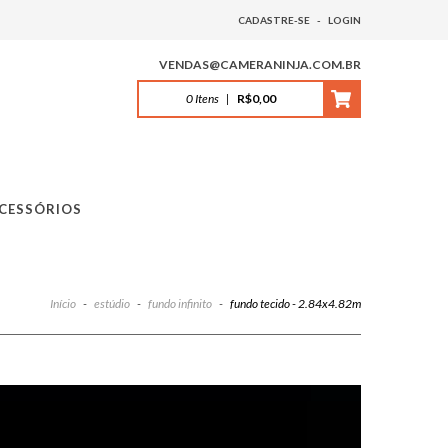
CADASTRE-SE
-
LOGIN
VENDAS@CAMERANINJA.COM.BR
0
Itens
|
R$0,00
CESSÓRIOS
Início
-
estúdio
-
fundo infinito
-
fundo tecido - 2.84x4.82m