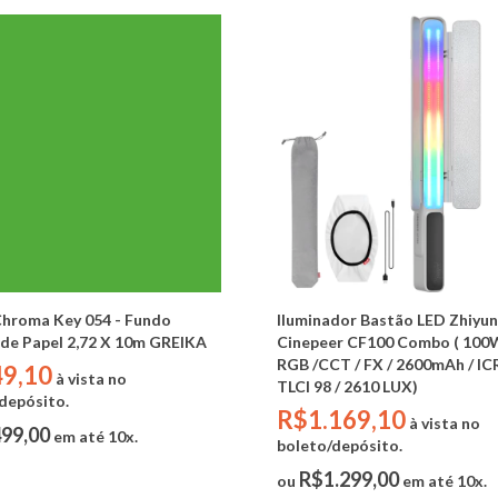
Chroma Key 054 - Fundo
Iluminador Bastão LED Zhiyun
o de Papel 2,72 X 10m GREIKA
Cinepeer CF100 Combo ( 100W
RGB /CCT / FX / 2600mAh / IC
9,10
à vista no
TLCI 98 / 2610 LUX)
depósito.
R$1.169,10
à vista no
99,00
em até 10x.
boleto/depósito.
R$1.299,00
ou
em até 10x.