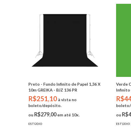
Preto - Fundo Infinito de Papel 1,36 X
Verde 
10m GREIKA - BJZ 136 PR
Infinit
R$251,10
R$44
à vista no
boleto/depósito.
boleto/
R$279,00
R$4
ou
em até 10x.
ou
ESTÚDIO
ESTÚDIO