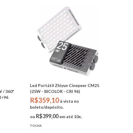
Led Portátil Zhiyun Cinepeer CM25
 / 360º
(25W - BICOLOR - CRI 96)
R>96
R$359,10
à vista no
boleto/depósito.
R$399,00
ou
em até 10x.
TOCHA