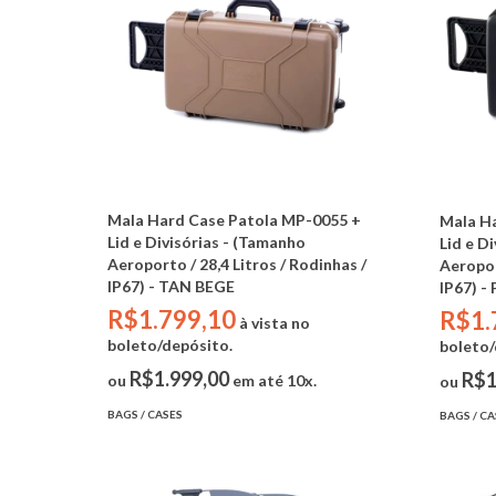
Mala Hard Case Patola MP-0055 +
Mala H
Lid e Divisórias - (Tamanho
Lid e D
Aeroporto / 28,4 Litros / Rodinhas /
Aeropor
IP67) - TAN BEGE
IP67) -
R$1.799,10
R$1.
à vista no
boleto/depósito.
boleto/
R$1.999,00
R$1
ou
em até 10x.
ou
BAGS / CASES
BAGS / CA