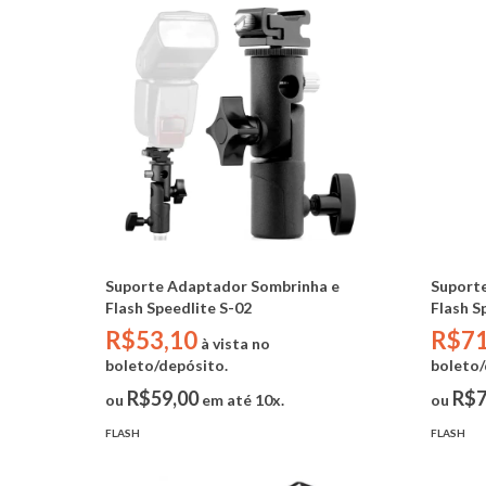
Suporte Adaptador Sombrinha e
Suport
Flash Speedlite S-02
Flash S
R$53,10
R$71
à vista no
boleto/depósito.
boleto/
R$59,00
R$7
ou
em até 10x.
ou
FLASH
FLASH