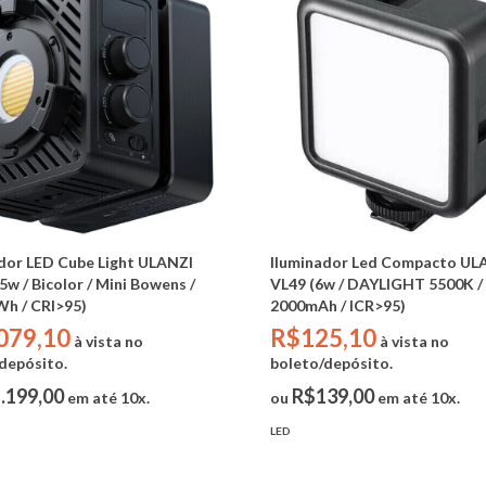
dor LED Cube Light ULANZI
Iluminador Led Compacto UL
5w / Bicolor / Mini Bowens /
VL49 (6w / DAYLIGHT 5500K /
Wh / CRI>95)
2000mAh / ICR>95)
079,10
R$125,10
à vista no
à vista no
depósito.
boleto/depósito.
.199,00
R$139,00
em até 10x.
ou
em até 10x.
LED