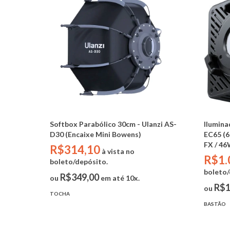
Softbox Parabólico 30cm - Ulanzi AS-
Ilumina
D30 (Encaixe Mini Bowens)
EC65 (6
FX / 46
R$314,10
à vista no
R$1.
boleto/depósito.
boleto/
R$349,00
ou
em até 10x.
R$1
ou
TOCHA
BASTÃO