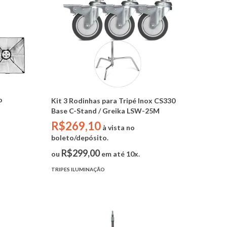
o
Kit 3 Rodinhas para Tripé Inox CS330
Base C-Stand / Greika LSW-25M
R$269,10
à vista no
boleto/depósito.
R$299,00
ou
em até 10x.
TRIPES ILUMINAÇÃO