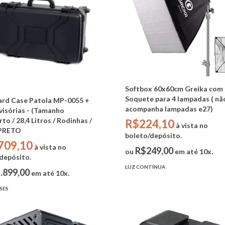
Softbox 60x60cm Greika com
Soquete para 4 lampadas ( nã
ard Case Patola MP-0055 +
acompanha lampadas e27)
ivisórias - (Tamanho
to / 28,4 Litros / Rodinhas /
R$224,10
à vista no
 PRETO
boleto/depósito.
709,10
à vista no
R$249,00
ou
em até 10x.
depósito.
LUZ CONTÍNUA
.899,00
em até 10x.
SES