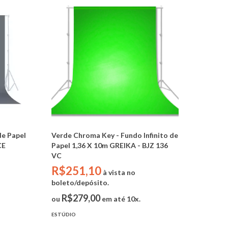
de Papel
Verde Chroma Key - Fundo Infinito de
CE
Papel 1,36 X 10m GREIKA - BJZ 136
VC
R$251,10
à vista no
boleto/depósito.
R$279,00
ou
em até 10x.
ESTÚDIO