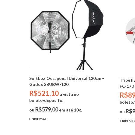
Softbox Octagonal Universal 120cm -
Tripé I
Godox SBUBW-120
FC-170 
R$521,10
R$89
à vista no
boleto/depósito.
boleto/
R$579,00
ou
em até 10x.
R$9
ou
UNIVERSAL
TRIPES I