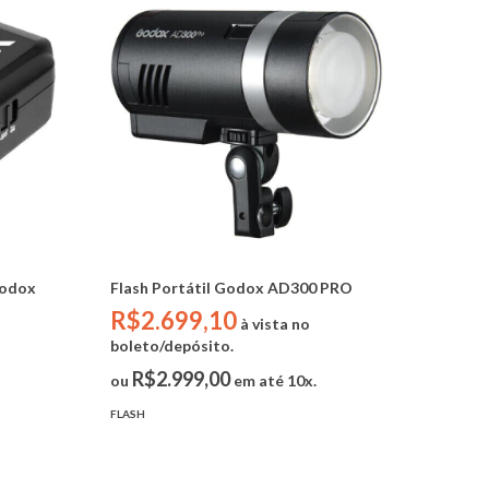
Godox
Flash Portátil Godox AD300 PRO
R$2.699,10
à vista no
boleto/depósito.
R$2.999,00
ou
em até 10x.
FLASH