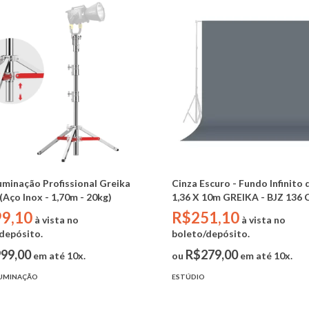
luminação Profissional Greika
Cinza Escuro - Fundo Infinito 
(Aço Inox - 1,70m - 20kg)
1,36 X 10m GREIKA - BJZ 136 
9,10
R$251,10
à vista no
à vista no
depósito.
boleto/depósito.
99,00
R$279,00
em até 10x.
ou
em até 10x.
LUMINAÇÃO
ESTÚDIO