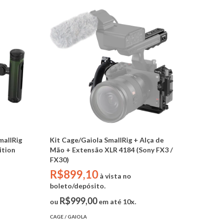
mallRig
Kit Cage/Gaiola SmallRig + Alça de
ition
Mão + Extensão XLR 4184 (Sony FX3 /
FX30)
R$899,10
à vista no
boleto/depósito.
R$999,00
ou
em até 10x.
CAGE / GAIOLA