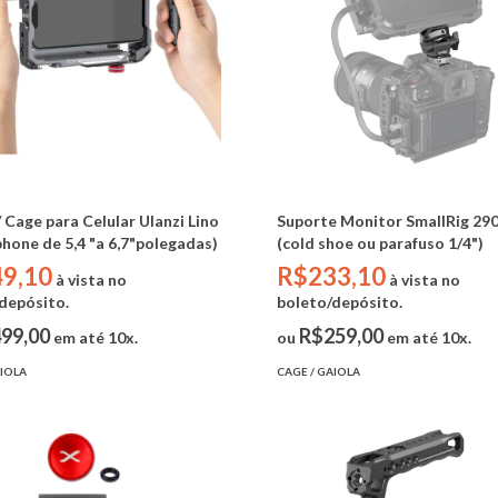
/ Cage para Celular Ulanzi Lino
Suporte Monitor SmallRig 29
hone de 5,4 "a 6,7"polegadas)
(cold shoe ou parafuso 1/4")
9,10
R$233,10
à vista no
à vista no
depósito.
boleto/depósito.
99,00
R$259,00
em até 10x.
ou
em até 10x.
AIOLA
CAGE / GAIOLA