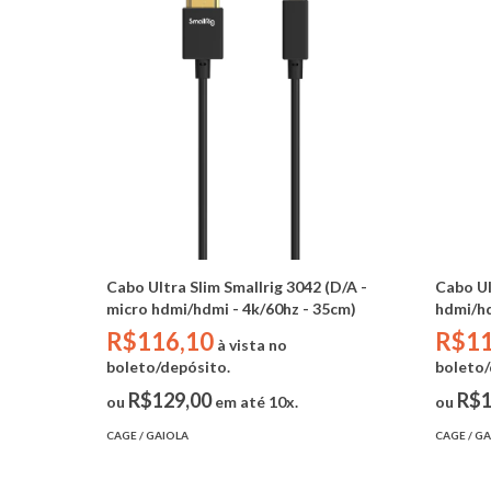
Cabo Ultra Slim Smallrig 3042 (D/A -
Cabo Ul
micro hdmi/hdmi - 4k/60hz - 35cm)
hdmi/hd
R$116,10
R$11
à vista no
boleto/depósito.
boleto/
R$129,00
R$1
ou
em até 10x.
ou
CAGE / GAIOLA
CAGE / G