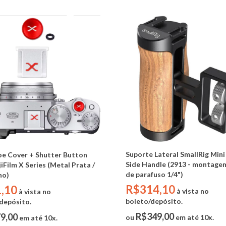
Suporte Lateral SmallRig Mi
e Cover + Shutter Button
Side Handle (2913 - montage
jiFilm X Series (Metal Prata /
de parafuso 1/4")
ho)
R$314,10
,10
à vista no
à vista no
boleto/depósito.
depósito.
R$349,00
9,00
ou
em até 10x.
em até 10x.