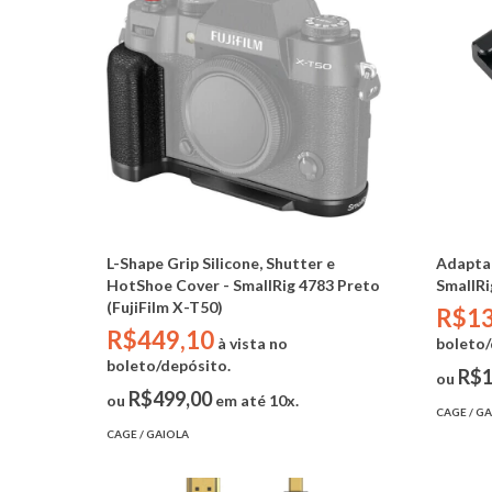
L-Shape Grip Silicone, Shutter e
Adapta
HotShoe Cover - SmallRig 4783 Preto
SmallRi
(FujiFilm X-T50)
R$13
R$449,10
à vista no
boleto/
boleto/depósito.
R$1
ou
R$499,00
ou
em até 10x.
CAGE / G
CAGE / GAIOLA