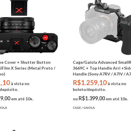
e Cover + Shutter Button
Cage/Gaiola Advanced SmallR
jiFilm X Series (Metal Preto /
3669C + Top Handle Arri +Sid
ho)
Handle (Sony A7RV / A7IV / A7S
,10
R$1.259,10
à vista no
à vista no
depósito.
boleto/depósito.
9,00
R$1.399,00
em até 10x.
ou
em até 10x.
AIOLA
CAGE / GAIOLA