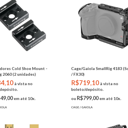
dores Cold Shoe Mount -
Cage/Gaiola SmallRig 4183 (S
g 2060 (2 unidades)
/ FX30)
4,10
R$719,10
à vista no
à vista no
depósito.
boleto/depósito.
49,00
R$799,00
em até 10x.
ou
em até 10x.
AIOLA
CAGE / GAIOLA