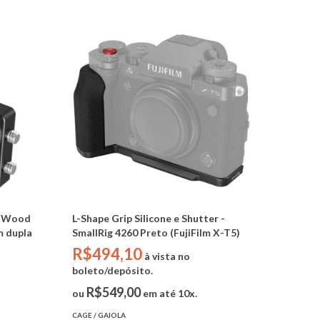
ni Wood
L-Shape Grip Silicone e Shutter -
m dupla
SmallRig 4260 Preto (FujiFilm X-T5)
R$494,10
à vista no
boleto/depósito.
R$549,00
ou
em até 10x.
CAGE / GAIOLA