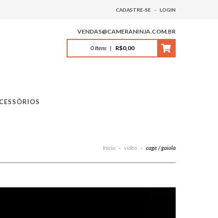
CADASTRE-SE
-
LOGIN
VENDAS@CAMERANINJA.COM.BR
0
Itens
|
R$0,00
CESSÓRIOS
Início
-
video
-
cage / gaiola