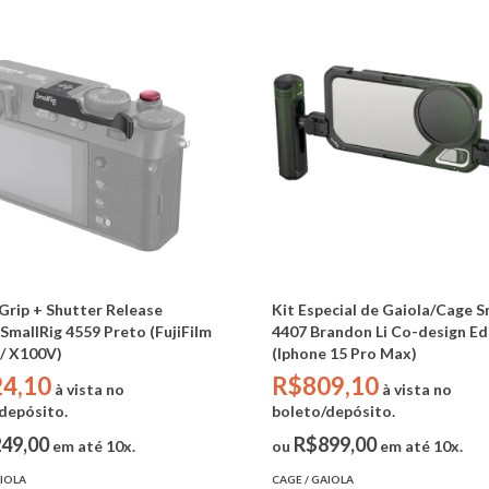
rip + Shutter Release
Kit Especial de Gaiola/Cage S
SmallRig 4559 Preto (FujiFilm
4407 Brandon Li Co-design Ed
/ X100V)
(Iphone 15 Pro Max)
4,10
R$809,10
à vista no
à vista no
depósito.
boleto/depósito.
49,00
R$899,00
em até 10x.
ou
em até 10x.
AIOLA
CAGE / GAIOLA