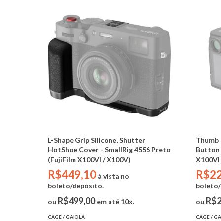
L-Shape Grip Silicone, Shutter
Thumb G
HotShoe Cover - SmallRig 4556 Preto
Button 
(FujiFilm X100VI / X100V)
X100VI 
R$449,10
R$22
à vista no
boleto/depósito.
boleto/
R$499,00
R$2
ou
em até 10x.
ou
CAGE / GAIOLA
CAGE / G