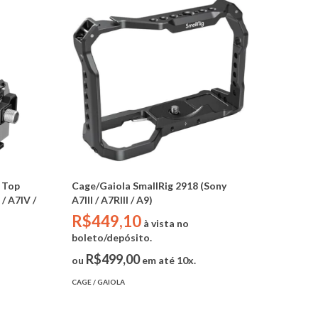
 Top
Cage/Gaiola SmallRig 2918 (Sony
/ A7IV /
A7III / A7RIII / A9)
R$449,10
à vista no
boleto/depósito.
R$499,00
ou
em até 10x.
CAGE / GAIOLA