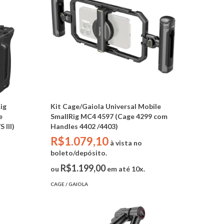
ig
Kit Cage/Gaiola Universal Mobile
e
SmallRig MC4 4597 (Cage 4299 com
 III)
Handles 4402 /4403)
R$1.079,10
à vista no
boleto/depósito.
R$1.199,00
ou
em até 10x.
CAGE / GAIOLA