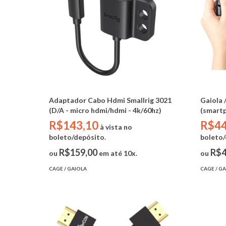
Adaptador Cabo Hdmi Smallrig 3021
Gaiola 
(D/A - micro hdmi/hdmi - 4k/60hz)
(smartp
R$143,10
R$44
à vista no
boleto/depósito.
boleto/
R$159,00
R$4
ou
em até 10x.
ou
CAGE / GAIOLA
CAGE / G