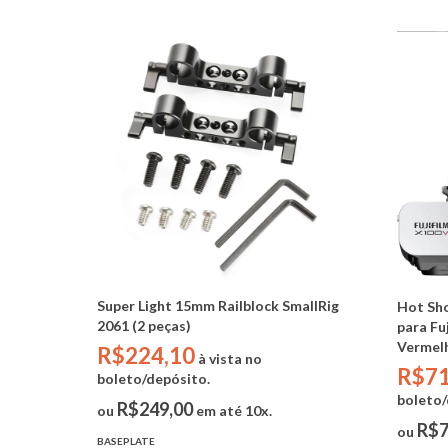
Super Light 15mm Railblock SmallRig
Hot Sho
2061 (2 peças)
para Fu
Vermel
R$224,10
à vista no
R$71
boleto/depósito.
boleto/
R$249,00
ou
em até 10x.
R$7
ou
BASEPLATE