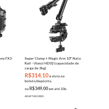
ony FX3
Super Clamp + Magic Arm 10" Nato
Rail - Ulanzi HD02 (capacidade de
carga de 3kg)
R$314,10
à vista no
boleto/depósito.
R$349,00
ou
em até 10x.
ADAPTADORES