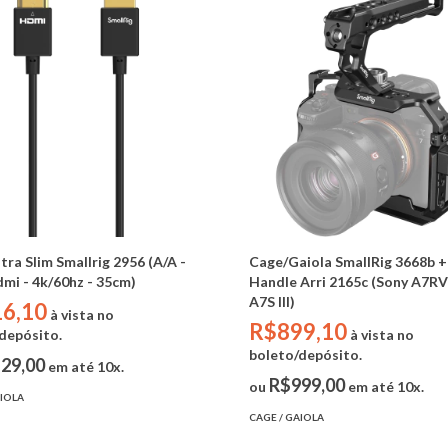
tra Slim Smallrig 2956 (A/A -
Cage/Gaiola SmallRig 3668b +
mi - 4k/60hz - 35cm)
Handle Arri 2165c (Sony A7RV 
A7S III)
6,10
à vista no
R$899,10
depósito.
à vista no
boleto/depósito.
29,00
em até 10x.
R$999,00
ou
em até 10x.
AIOLA
CAGE / GAIOLA