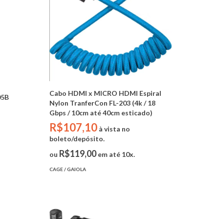
Cabo HDMI x MICRO HDMI Espiral
05B
Nylon TranferCon FL-203 (4k / 18
Gbps / 10cm até 40cm esticado)
R$107,10
à vista no
boleto/depósito.
R$119,00
ou
em até 10x.
CAGE / GAIOLA