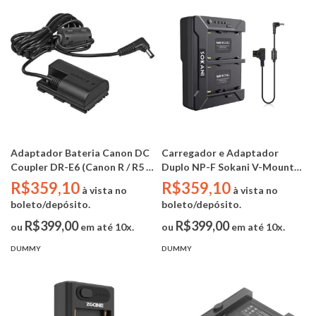
Adaptador Bateria Canon DC
Carregador e Adaptador
Coupler DR-E6 (Canon R / R5 /
Duplo NP-F Sokani V-Mount
R6 / R6MKII / R7 / 5DMKIV /
com Crab Clamp (SAIDA USB-
R$359,10
R$359,10
à vista no
à vista no
6DMKII / 6D / 7DMKII / 7D /
A / D-TAP / DC 15V )
boleto/depósito.
boleto/depósito.
90D / 80D)
R$399,00
R$399,00
ou
em até 10x.
ou
em até 10x.
DUMMY
DUMMY