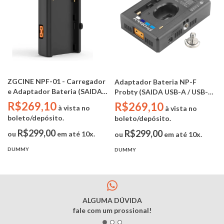
ZGCINE NPF-01 - Carregador
Adaptador Bateria NP-F
e Adaptador Bateria (SAIDA
Probty (SAIDA USB-A / USB-C
USB-A / USB-C / D-TAP)
/ D-TAP / DC 12V / DC5521
R$269,10
R$269,10
à vista no
à vista no
8.4V 5A)
boleto/depósito.
boleto/depósito.
R$299,00
R$299,00
ou
em até 10x.
ou
em até 10x.
DUMMY
DUMMY
ALGUMA DÚVIDA
fale com um prossional!