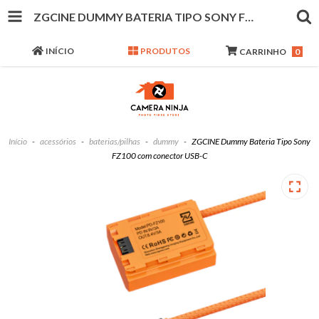
ZGCINE DUMMY BATERIA TIPO SONY FZ100 COM CONECTOR USB-C
INÍCIO
PRODUTOS
CARRINHO
0
Início
-
acessórios
-
baterias/pilhas
-
dummy
-
ZGCINE Dummy Bateria Tipo Sony
FZ100 com conector USB-C