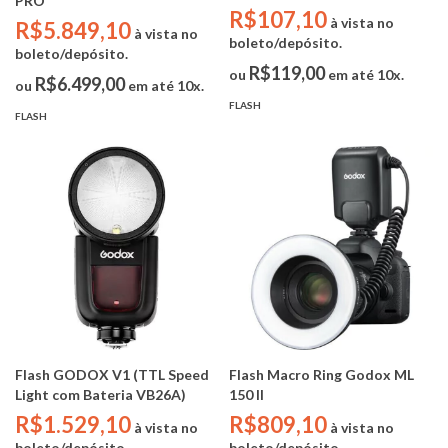
PRO
Greika YA421
R$107,10
à vista no
R$5.849,10
à vista no
boleto/depósito.
boleto/depósito.
R$119,00
ou
em até 10x.
R$6.499,00
ou
em até 10x.
FLASH
FLASH
Flash GODOX V1 (TTL Speed
Flash Macro Ring Godox ML
Light com Bateria VB26A)
150 II
R$1.529,10
R$809,10
à vista no
à vista no
boleto/depósito.
boleto/depósito.