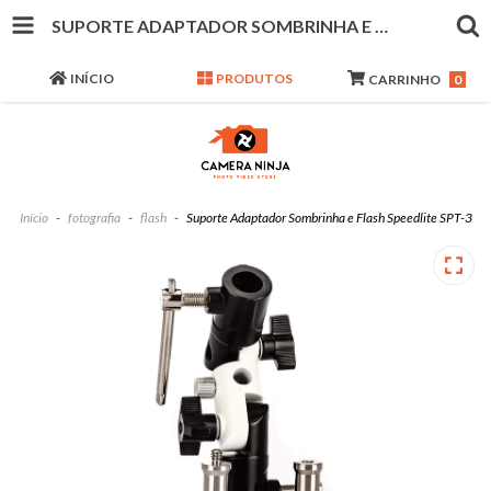
SUPORTE ADAPTADOR SOMBRINHA E FLASH SPEEDLITE SPT-3
INÍCIO
PRODUTOS
CARRINHO
0
Início
-
fotografia
-
flash
-
Suporte Adaptador Sombrinha e Flash Speedlite SPT-3