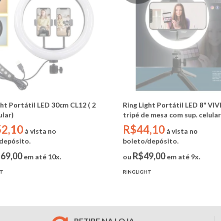
ght Portátil LED 30cm CL12 ( 2
Ring Light Portátil LED 8" VIV
ular)
tripé de mesa com sup. celular
2,10
R$44,10
à vista no
à vista no
depósito.
boleto/depósito.
69,00
R$49,00
em até 10x.
ou
em até 9x.
HT
RINGLIGHT
RETIRE NA LOJA