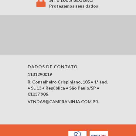
Protegemos seus dados
DADOS DE CONTATO
1131290019
R. Conselheiro Crispiniano, 105 • 1º and.
• SL 13 • República • São Paulo/SP •
01037 906
VENDAS@CAMERANINJA.COM.BR