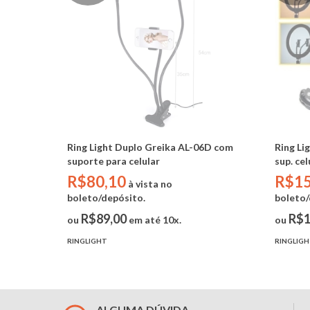
Ring Light Duplo Greika AL-06D com
Ring Li
suporte para celular
sup. cel
R$80,10
R$15
à vista no
boleto/depósito.
boleto/
R$89,00
R$1
ou
em até 10x.
ou
RINGLIGHT
RINGLIG
ALGUMA DÚVIDA