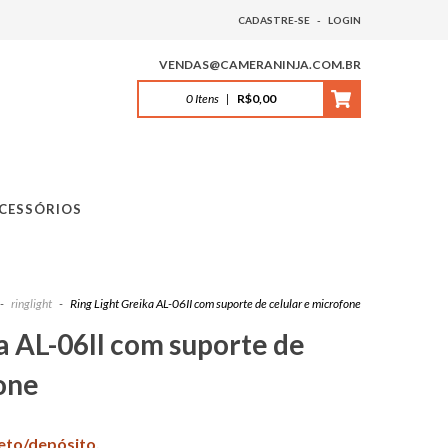
CADASTRE-SE
-
LOGIN
VENDAS@CAMERANINJA.COM.BR
0
Itens
|
R$0,00
CESSÓRIOS
-
ringlight
-
Ring Light Greika AL-06II com suporte de celular e microfone
a AL-06II com suporte de
one
leto/depósito.