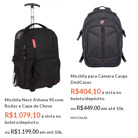
Mochila para Camera Cargo
DedCases
R$404,10
à vista no
boleto/depósito.
Mochila Nest Athena 90 com
Rodas e Capa de Chuva
R$449,00
ou
em até 10x.
R$1.079,10
à vista no
MOCHILAS
boleto/depósito.
R$1.199,00
ou
em até 10x.