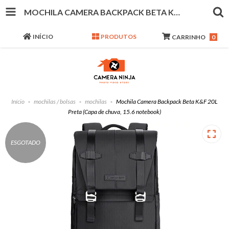
MOCHILA CAMERA BACKPACK BETA K&F 20L PRETA (CAPA DE CHUVA, 15.6 NOTEBOOK)
INÍCIO
PRODUTOS
CARRINHO
0
Início
-
mochilas / bolsas
-
mochilas
-
Mochila Camera Backpack Beta K&F 20L
Preta (Capa de chuva, 15.6 notebook)
ESGOTADO