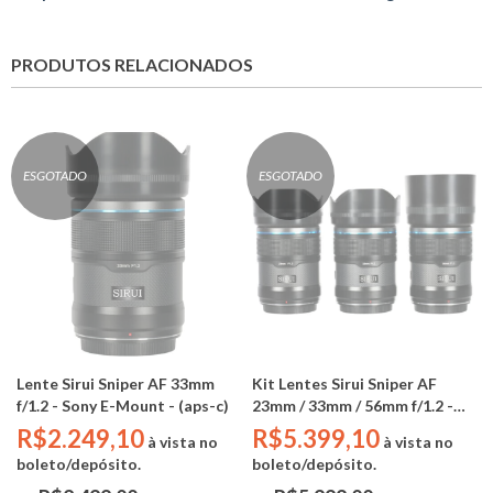
PRODUTOS RELACIONADOS
ESGOTADO
ESGOTADO
Lente Sirui Sniper AF 33mm
Kit Lentes Sirui Sniper AF
f/1.2 - Sony E-Mount - (aps-c)
23mm / 33mm / 56mm f/1.2 -
Sony E-Mount - (aps-c)
R$2.249,10
R$5.399,10
à vista no
à vista no
boleto/depósito.
boleto/depósito.