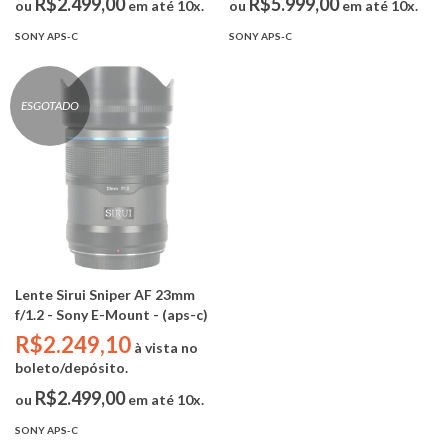
R$2.499,00
R$5.999,00
ou
em até 10x.
ou
em até 10x.
SONY APS-C
SONY APS-C
ESGOTADO
Lente Sirui Sniper AF 23mm
f/1.2 - Sony E-Mount - (aps-c)
R$2.249,10
à vista no
boleto/depósito.
R$2.499,00
ou
em até 10x.
SONY APS-C