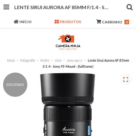
LENTE SIRUI AURORA AF 85MM F/1.4 - SONY FE-MOUNT - (FULLFRAME)
INÍCIO
PRODUTOS
CARRINHO
0
Início
-
fotografia
-
lentes
-
sirui
-
sony aps-c
-
Lente Sirui Aurora AF 85mm
f/1.4 - Sony FE-Mount - (fullframe)
ESGOTADO