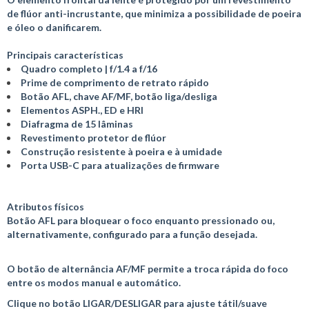
de flúor anti-incrustante, que minimiza a possibilidade de poeira
e óleo o danificarem.
Principais características
Quadro completo | f/1.4 a f/16
Prime de comprimento de retrato rápido
Botão AFL, chave AF/MF, botão liga/desliga
Elementos ASPH., ED e HRI
Diafragma de 15 lâminas
Revestimento protetor de flúor
Construção resistente à poeira e à umidade
Porta USB-C para atualizações de firmware
Atributos físicos
Botão AFL para bloquear o foco enquanto pressionado ou,
alternativamente, configurado para a função desejada.
O botão de alternância AF/MF permite a troca rápida do foco
entre os modos manual e automático.
Clique no botão LIGAR/DESLIGAR para ajuste tátil/suave