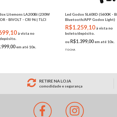
dox Litemons LA200Bi (230W
Led Godox SL60IID (5600K - B
OR - BIVOLT - CRI 96 | TLCI
Bluetooth/APP Godox Light)
R$1.259,10
à vista no
699,10
à vista no
boleto/depósito.
depósito.
R$1.399,00
ou
em até 10x.
.999,00
em até 10x.
TOCHA
RETIRE NA LOJA
comodidade e segurança