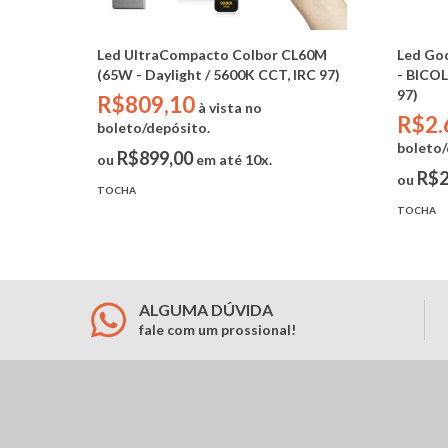
Led UltraCompacto Colbor CL60M
Led Go
(65W - Daylight / 5600K CCT, IRC 97)
- BICOL
97)
R$809,10
à vista no
R$2.
boleto/depósito.
boleto/
R$899,00
ou
em até 10x.
R$2
ou
TOCHA
TOCHA
ALGUMA DÚVIDA
fale com um prossional!