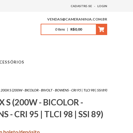
CADASTRE-SE
-
LOGIN
VENDAS@CAMERANINJA.COM.BR
0
Itens
|
R$0,00
CESSÓRIOS
200X S (200W - BICOLOR - BIVOLT - BOWENS - CRI 95 | TLCI 98 | SSI 89)
X S (200W - BICOLOR -
- CRI 95 | TLCI 98 | SSI 89)
no boleto/depósito.