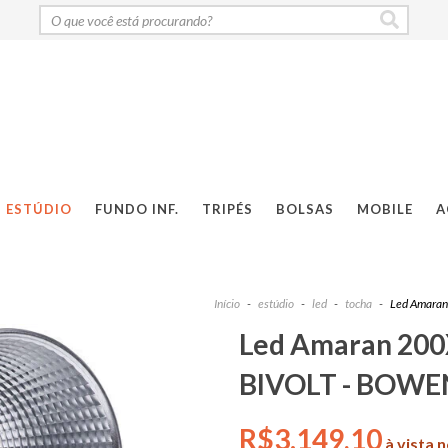
ESTÚDIO
FUNDO INF.
TRIPÉS
BOLSAS
MOBILE
A
Início
-
estúdio
-
led
-
tocha
-
Led Amaran 
Led Amaran 200
BIVOLT - BOWENS 
R$3.149,10
à vista 