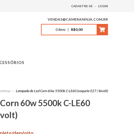
CADASTRE-SE
-
LOGIN
VENDAS@CAMERANINJA.COM.BR
0
Itens
|
R$0,00
CESSÓRIOS
contínua
-
Lampada de Led Corn 60w 5500k C-LE60 (soquete E27 / bivolt)
 Corn 60w 5500k C-LE60
volt)
boleto/depósito.