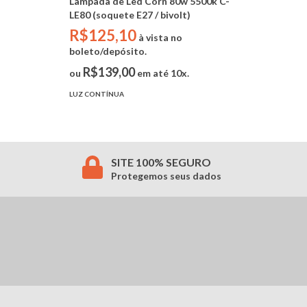
Lampada de Led Corn 80w 5500k C-
LE80 (soquete E27 / bivolt)
R$125,10
à vista no
boleto/depósito.
R$139,00
ou
em até 10x.
LUZ CONTÍNUA
SITE 100% SEGURO
Protegemos seus dados