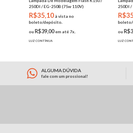
Lâmpada De Modelagem Flash K150 /
Lâmpad
250DI / EG-250B (75w 110V)
250DI /
R$35,10
R$35
à vista no
boleto/depósito.
boleto/
R$39,00
R$3
ou
em até 7x.
ou
LUZ CONTÍNUA
LUZ CON
ALGUMA DÚVIDA
fale com um prossional!