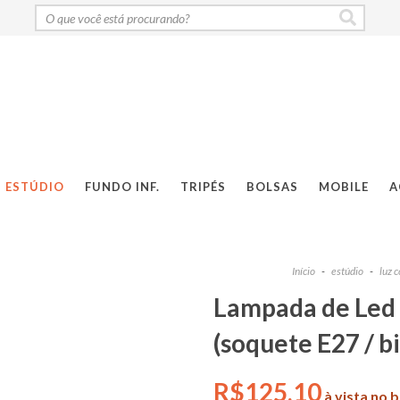
ESTÚDIO
FUNDO INF.
TRIPÉS
BOLSAS
MOBILE
A
Início
-
estúdio
-
luz 
Lampada de Led
(soquete E27 / bi
R$125,10
à vista no 