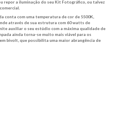
ou repor a iluminação do seu Kit Fotográfico, ou talvez
 comercial.
nda conta com uma temperatura de cor de 5500K,
 onde através de sua estrutura com 60 watts de
ite auxiliar o seu estúdio com a máxima qualidade de
mpada ainda torna-se muito mais viável para os
em bivolt, que possibilita uma maior abrangência de