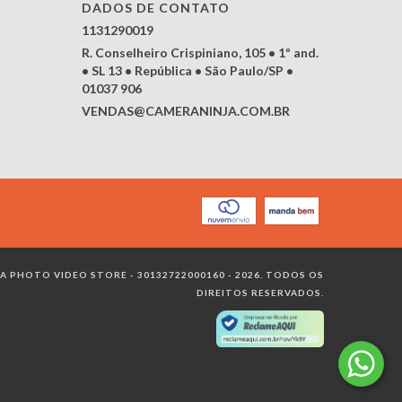
DADOS DE CONTATO
1131290019
R. Conselheiro Crispiniano, 105 • 1º and.
• SL 13 • República • São Paulo/SP •
01037 906
VENDAS@CAMERANINJA.COM.BR
 PHOTO VIDEO STORE - 30132722000160 - 2026. TODOS OS
DIREITOS RESERVADOS.