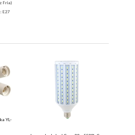
 Fria)
: E27
ka YL-