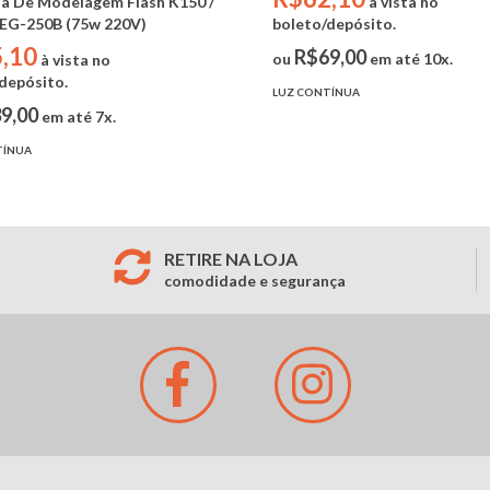
à vista no
a De Modelagem Flash K150 /
boleto/depósito.
 EG-250B (75w 220V)
,10
R$69,00
ou
em até 10x.
à vista no
depósito.
LUZ CONTÍNUA
9,00
em até 7x.
TÍNUA
RETIRE NA LOJA
comodidade e segurança