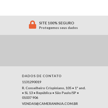
SITE 100% SEGURO
Protegemos seus dados
DADOS DE CONTATO
1131290019
R. Conselheiro Crispiniano, 105 • 1º and.
• SL 13 • República • São Paulo/SP •
01037 906
VENDAS@CAMERANINJA.COM.BR