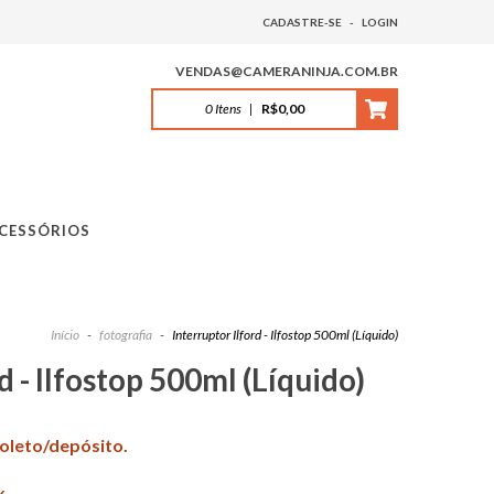
CADASTRE-SE
-
LOGIN
VENDAS@CAMERANINJA.COM.BR
0
Itens
|
R$0,00
CESSÓRIOS
Início
-
fotografia
-
Interruptor Ilford - Ilfostop 500ml (Líquido)
d - Ilfostop 500ml (Líquido)
boleto/depósito.
x.