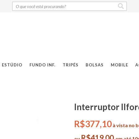
ESTÚDIO
FUNDO INF.
TRIPÉS
BOLSAS
MOBILE
A
Interruptor Ilfor
R$377,10
à vista no 
R$419,00
ou
em até 10