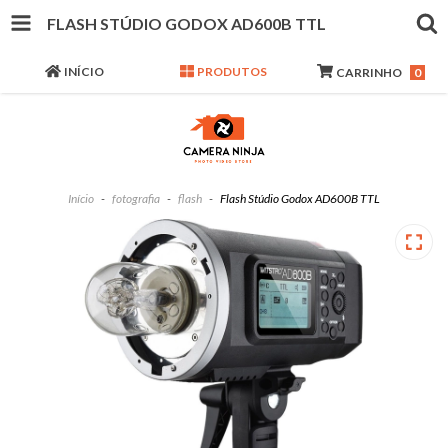
FLASH STÚDIO GODOX AD600B TTL
INÍCIO
PRODUTOS
CARRINHO
0
Início
-
fotografia
-
flash
-
Flash Stúdio Godox AD600B TTL