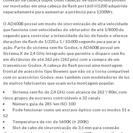
ser montadas em uma cabeça de flash portátil H1200 adquirida
separadamente para aumentar a potência para 1200Ws.
O AD600B possui um modo de sincronização de alta velocidade
que funciona com velocidades do obturador de até 1/8000 de
segundo para controlar a intensidade da luz de fundo e oferece
durações de flash de 1/220 a 1 / 10.000 segundo para parar a
ação. Parte do sistema sem fio Godox, o AD600B possui um
Sistema X de 2,4 GHz integrado que permite o disparo sem fio
em distâncias de até 262 pés (262 pés) com a compra de um
transmissor Godox. A cabeça do flash possui uma montagem
frontal de acessório tipo Bowens que não só a torna compatível
com os acessórios Godox, mas também com modeladores de luz
de muitos fabricantes que usam esta montagem popular.
Sistema sem fio de 2,4 GHz com alcance de 262 '/ 80m, com
cinco grupos de escravos controláveis ​​e 32 canais
Número guia de 285 'em ISO 100
Pode funcionar como um escravo óptico com os modos S1 e
S2
Temperatura de cor de 5600K (± 200K)
Slot de cabo de sincronização de 3,5 mm para conexão