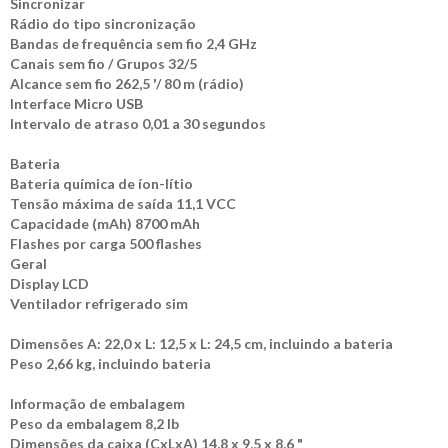
Sincronizar
Rádio do tipo sincronização
Bandas de frequência sem fio 2,4 GHz
Canais sem fio / Grupos 32/5
Alcance sem fio 262,5 '/ 80 m (rádio)
Interface Micro USB
Intervalo de atraso 0,01 a 30 segundos
Bateria
Bateria química de íon-lítio
Tensão máxima de saída 11,1 VCC
Capacidade (mAh) 8700 mAh
Flashes por carga 500 flashes
Geral
Display LCD
Ventilador refrigerado sim
Dimensões A: 22,0 x L: 12,5 x L: 24,5 cm, incluindo a bateria
Peso 2,66 kg, incluindo bateria
Informação de embalagem
Peso da embalagem 8,2 lb
Dimensões da caixa (CxLxA) 14,8 x 9,5 x 8,6 "