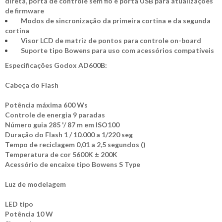
direta, porta de controle sem fio e porta USB para atualizações
de firmware
Modos de sincronização da primeira cortina e da segunda
cortina
Visor LCD de matriz de pontos para controle on-board
Suporte tipo Bowens para uso com acessórios compatíveis
Especificações Godox AD600B:
Cabeça do Flash
Potência máxima 600 Ws
Controle de energia 9 paradas
Número guia 285 '/ 87 m em ISO100
Duração do Flash 1 / 10.000 a 1/220 seg
Tempo de reciclagem 0,01 a 2,5 segundos ()
Temperatura de cor 5600K ± 200K
Acessório de encaixe tipo Bowens S Type
Luz de modelagem
LED tipo
Potência 10 W