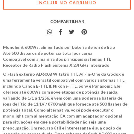
COMPARTILHAR
Monolight 600Ws, alimentado por bateria de íon de lítio
Até 500 disparos de potência total por carga
Compatível com a maioria dos principais sistemas TTL
Receptor de Radio Flash Sistema X 2,4 GHz integrado
O Flash externo AD600B Witstro TTL All-In-One da Godox é
uma ferramenta versátil compatível com vários sistemas TTL,
incluindo Canon E-TTL II, Nikon i-TTL, Sony e Panasonic. Ele
oferece até 600Ws com nove etapas de potência de saída,
variando de 1/1 a 1/256, e vem com uma poderosa bateria de
íons de lítio de 11,1V / 8700mAh que fornece até 500 flashes de
potência total. Como alternativa, você pode executar o
monolight com alimentação CA com um adaptador opcional
para situações em que a portabilidade não seja uma
preocupação. Um recurso útil e interessante é sua opção de
conexão de cabeça dupla. Duas cabeças de flash AD600 podem