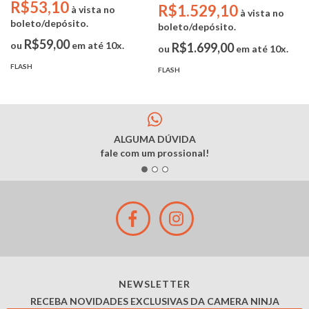
Greika YA423
R$53,10
R$1.529,10
à vista no
à vista no
boleto/depósito.
boleto/depósito.
R$59,00
ou
em até 10x.
R$1.699,00
ou
em até 10x.
FLASH
FLASH
ALGUMA DÚVIDA
fale com um prossional!
NEWSLETTER
RECEBA NOVIDADES EXCLUSIVAS DA CAMERA NINJA