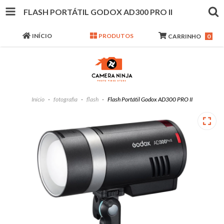
FLASH PORTÁTIL GODOX AD300 PRO II
INÍCIO
PRODUTOS
CARRINHO
0
Início
-
fotografia
-
flash
-
Flash Portátil Godox AD300 PRO II