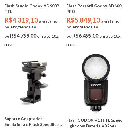
Flash Stúdio Godox AD600B
Flash Portátil Godox AD600
TTL
PRO
R$4.319,10
R$5.849,10
à vista no
à vista no
boleto/depósito.
boleto/depósito.
R$4.799,00
R$6.499,00
ou
em até 10x.
ou
em até 10x.
FLASH
FLASH
Suporte Adaptador
Flash GODOX V1 (TTL Speed
Sombrinha e Flash Speedlite
Light com Bateria VB26A)