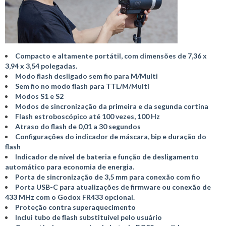
Compacto e altamente portátil, com dimensões de 7,36 x
3,94 x 3,54 polegadas.
Modo flash desligado sem fio para M/Multi
Sem fio no modo flash para TTL/M/Multi
Modos S1 e S2
Modos de sincronização da primeira e da segunda cortina
Flash estroboscópico até 100 vezes, 100 Hz
Atraso do flash de 0,01 a 30 segundos
Configurações do indicador de máscara, bip e duração do
flash
Indicador de nível de bateria e função de desligamento
automático para economia de energia.
Porta de sincronização de 3,5 mm para conexão com fio
Porta USB-C para atualizações de firmware ou conexão de
433 MHz com o Godox FR433 opcional.
Proteção contra superaquecimento
Inclui tubo de flash substituível pelo usuário