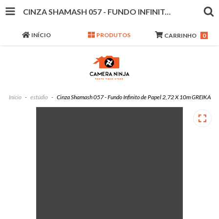
CINZA SHAMASH 057 - FUNDO INFINITO DE PAPEL 2,72 X 10M GREIKA
INÍCIO
PRODUTOS
CARRINHO
0
Início
-
estúdio
-
Cinza Shamash 057 - Fundo Infinito de Papel 2,72 X 10m GREIKA