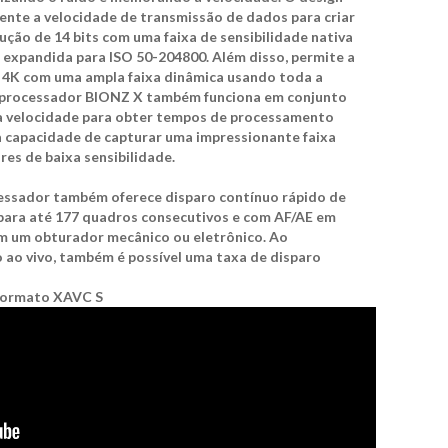
nte a velocidade de transmissão de dados para criar
ução de 14 bits com uma faixa de sensibilidade nativa
 expandida para ISO 50-204800. Além disso, permite a
 4K com uma ampla faixa dinâmica usando toda a
 O processador BIONZ X também funciona em conjunto
ta velocidade para obter tempos de processamento
a capacidade de capturar uma impressionante faixa
es de baixa sensibilidade.
essador também oferece disparo contínuo rápido de
 para até 177 quadros consecutivos e com AF/AE em
om um obturador mecânico ou eletrônico. Ao
 ao vivo, também é possível uma taxa de disparo
formato XAVC S