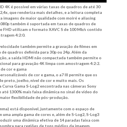
HD 4K é possível em várias taxas de quadros de até 30
,4x, que renderiza mais detalhes, e a leitura completa
ra imagens de maior qualidade com moiré e aliasing
 1080p também é suportada em taxas de quadros de
K e FHD utilizam o formato XAVC S de 100 Mb/s contido
tragem 4:2:0.
 velocidade também permite a gravação de filmes em
a de quadros definida para 30p ou 24p. Além da
lução, a saída HDMI não compactada também permite o
cional para gravação 4K limpa com amostragem 4:2:2.
 de cor e gama
sonalizáveis ​​de cor e gama, o a7 III permite que os
e preto, joelho, nível de cor e muito mais. Os
a Curva Gama S-Log2 encontrada nas câmeras Sony
até 1300% mais faixa dinâmica no sinal de vídeo do
maior flexibilidade de pós-produção.
ma) está disponível, juntamente com o espaço de
m uma ampla gama de cores e, além de S-Log2, S-Log3
oduzir uma dinâmica efetiva de 14 paradas faixa com
 sombra para regiões de tons médios da imagem.