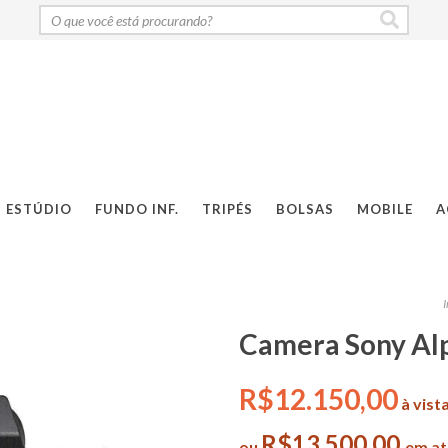
ESTÚDIO
FUNDO INF.
TRIPÉS
BOLSAS
MOBILE
A
I
Camera Sony Alph
R$12.150,00
à vist
R$13.500,00
ou
em at