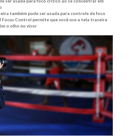
de ser usada para foco crítico ao se concentrar em
o
aseira também pode ser usada para controle de foco
Focus Control permite que você use a tela traseira
m o olho no visor