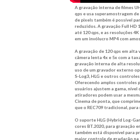
A gravação interna de filmes U
qps e usa superamostragem de 2
de pixels também é possível pa
reduzidos. A gravação Full HD
até 120 qps, e as resoluções 4
em um invólucro MP4 com amos
A gravação de 120 qps em alta
câmera lenta 4x e 5x com a tax
gravação interna de alta reso
uso de um gravador externo op
S-Log3, HLG e outros controles
Oferecendo amplos controles per
usuários ajustem a gama, nível d
atiradores podem usar a mesm
Cinema de ponta, que comprime 
que o REC709 tradicional, para 
O suporte HLG (Hybrid Log-Gam
cores BT.2020, para gravação e
também está disponível para pr
maior controle de gradação na