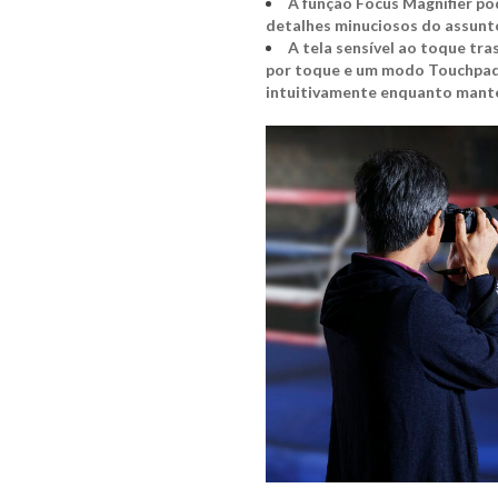
A função Focus Magnifier po
detalhes minuciosos do assunt
A tela sensível ao toque tr
por toque e um modo Touchpad 
intuitivamente enquanto manté