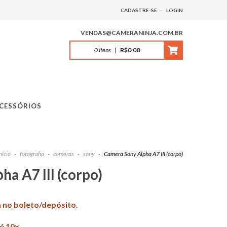
CADASTRE-SE
-
LOGIN
VENDAS@CAMERANINJA.COM.BR
0
Itens
|
R$0,00
CESSÓRIOS
nício
-
fotografia
-
cameras
-
sony
-
Camera Sony Alpha A7 III (corpo)
a A7 III (corpo)
a no boleto/depósito.
é 10x.