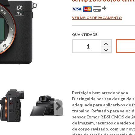
VER MEIOS DE PAGAMENTO
QUANTIDADE
Perfeição bem arredondada
Distinguida por seu design de s
adequada para aplicativos de f
trabalho. Refinado para veloc
sensor Exmor R BSI CMOS de 24
de imagem, recursos de vídeo 
de corpo revisado, com um nov
slots de cartão de memória dup