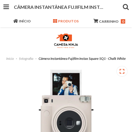
CÂMERA INSTANTÂNEA FUJIFILM INSTAX SQUARE SQ1 - CHALK WHITE
INÍCIO
PRODUTOS
CARRINHO
0
Início
-
fotografia
-
Câmera Instantânea Fujifilm Instax Square SQ1 - Chalk White