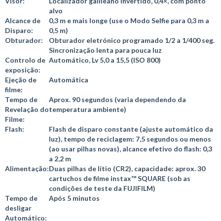
Visor:
Localizador galileano invertido, 0,4×, com ponto
alvo
Alcance de
0,3 m e mais longe (use o Modo Selfie para 0,3 m a
Disparo:
0,5 m)
Obturador:
Obturador eletrónico programado 1/2 a 1/400 seg.
Sincronização lenta para pouca luz
Controlo de
Automático, Lv 5,0 a 15,5 (ISO 800)
exposição:
Ejeção de
Automática
filme:
Tempo de
Aprox. 90 segundos (varia dependendo da
Revelação do
temperatura ambiente)
Filme:
Flash:
Flash de disparo constante (ajuste automático da
luz), tempo de reciclagem: 7,5 segundos ou menos
(ao usar pilhas novas), alcance efetivo do flash: 0,3
a 2,2 m
Alimentação:
Duas pilhas de lítio (CR2), capacidade: aprox. 30
cartuchos de filme instax™ SQUARE (sob as
condições de teste da FUJIFILM)
Tempo de
Após 5 minutos
desligar
Automático: