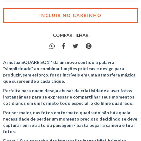
COMPARTILHAR
A instax SQUARE SQ1™ dá um novo sentido à palavra
“simplicidade” ao combinar funções práticas e design para
produzir, sem esforço, fotos incríveis em uma atmosfera mágica
que surpreende a cada clique.
Perfeita para quem deseja abusar da criatividade e usar fotos
instantâneas para se expressar e compartilhar seus momentos
cotidianos em um formato todo especial, o do filme quadrado.
Por ser maior, nas fotos em formato quadrado não há aquela
necessidade de perder um momento precioso decidindo se deve
capturar em retrato ou paisagem - basta pegar a câmera e tirar
fotos.
E com 1,5x o tamanho das impressões instax Mini, há muito