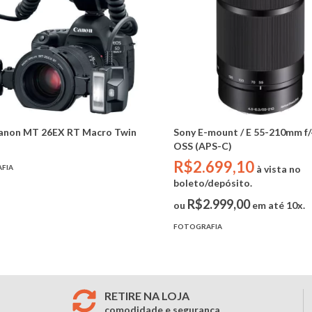
Canon MT 26EX RT Macro Twin
Sony E-mount / E 55-210mm f/
OSS (APS-C)
R$2.699,10
FIA
à vista no
boleto/depósito.
R$2.999,00
ou
em até 10x.
FOTOGRAFIA
RETIRE NA LOJA
comodidade e segurança