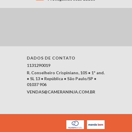
DADOS DE CONTATO
1131290019
R. Conselheiro Crispiniano, 105 • 1º and.
• SL 13 • República • São Paulo/SP •
01037 906
VENDAS@CAMERANINJA.COM.BR