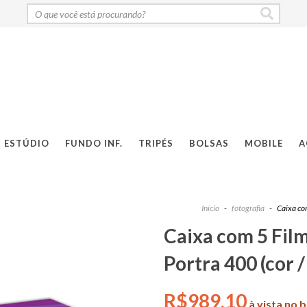
ESTÚDIO
FUNDO INF.
TRIPÉS
BOLSAS
MOBILE
A
Início
-
fotografia
-
Caixa co
Caixa com 5 Fil
Portra 400 (cor /
R$989,10
à vista no 