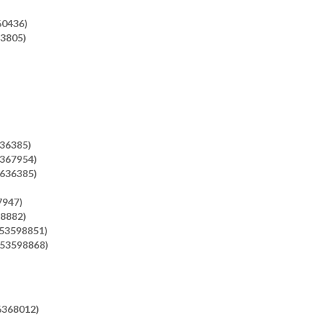
60436)
63805)
636385)
6367954)
7636385)
7947)
98882)
653598851)
653598868)
6368012)