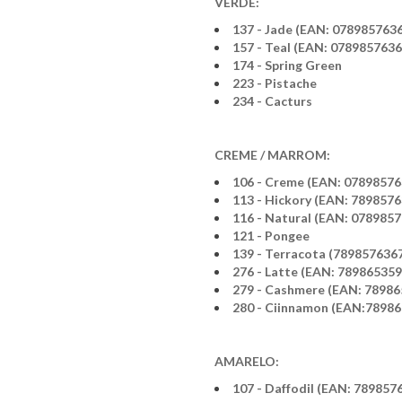
VERDE:
137 - Jade (EAN: 078985763
157 - Teal (EAN: 078985763
174 - Spring Green
223 - Pistache
234 - Cacturs
CREME / MARROM:
106 - Creme (EAN: 0789857
113 - Hickory (EAN: 789857
116 - Natural (EAN: 078985
121 - Pongee
139 - Terracota (789857636
276 - Latte (EAN: 78986535
279 - Cashmere (EAN: 7898
280 - Ciinnamon (EAN:7898
AMARELO:
107 - Daffodil (EAN: 789857