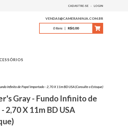
CADASTRE-SE
-
LOGIN
VENDAS@CAMERANINJA.COM.BR
0
Itens
|
R$0,00
CESSÓRIOS
undo Infinito de Papel Importado - 2,70 X 11m BD USA (Consulte o Estoque)
's Gray - Fundo Infinito de
 - 2,70 X 11m BD USA
que)