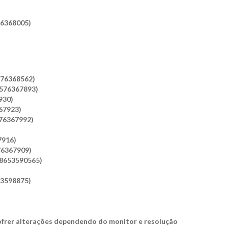
76368005)
576368562)
8576367893)
930)
67923)
576367992)
7916)
76367909)
98653590565)
53598875)
frer alterações dependendo do monitor e resolução