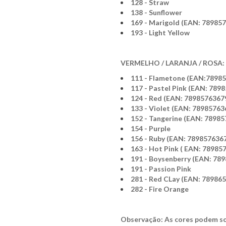
128 - Straw
138 - Sunflower
169 - Marigold (EAN: 78985
193 - Light Yellow
VERMELHO / LARANJA / ROSA:
111 - Flametone (EAN:7898
117 - Pastel Pink (EAN: 789
124 - Red (EAN: 7898576367
133 - Violet (EAN: 78985763
152 - Tangerine (EAN: 7898
154 - Purple
156 - Ruby (EAN: 789857636
163 - Hot Pink ( EAN: 78985
191 - Boysenberry (EAN: 78
191 - Passion Pink
281 - Red CLay (EAN: 78986
282 - Fire Orange
Observação: As cores podem so