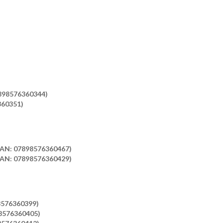
7898576360344)
360351)
EAN: 07898576360467)
EAN: 07898576360429)
8576360399)
98576360405)