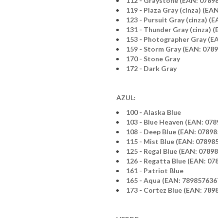
112 - Graystone (EAN: 0789
119 - Plaza Gray (cinza) (E
123 - Pursuit Gray (cinza) 
131 - Thunder Gray (cinza) 
153 - Photographer Gray (E
159 - Storm Gray (EAN: 078
170 - Stone Gray
172 - Dark Gray
AZUL:
100 - Alaska Blue
103 - Blue Heaven (EAN: 07
108 - Deep Blue (EAN: 0789
115 - Mist Blue (EAN: 0789
125 - Regal Blue (EAN: 0789
126 - Regatta Blue (EAN: 0
161 - Patriot Blue
165 - Aqua (EAN: 789857636
173 - Cortez Blue (EAN: 78