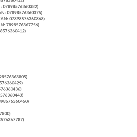
8576360412)
AN: 07898576360382)
(EAN: 07898576360375)
(EAN: 07898576360368)
AN: 7898576367756)
98576360412)
898576363805)
8576360429)
8576360436)
8576360443)
7898576360450)
7800)
98576367787)