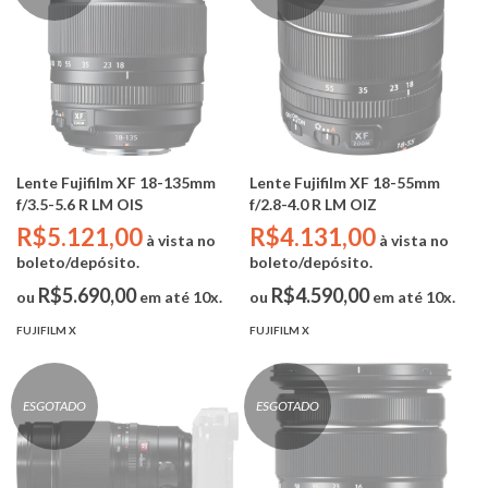
Lente Fujifilm XF 18-135mm
Lente Fujifilm XF 18-55mm
f/3.5-5.6 R LM OIS
f/2.8-4.0 R LM OIZ
R$5.121,00
R$4.131,00
à vista no
à vista no
boleto/depósito.
boleto/depósito.
R$5.690,00
R$4.590,00
ou
em até 10x.
ou
em até 10x.
FUJIFILM X
FUJIFILM X
ESGOTADO
ESGOTADO