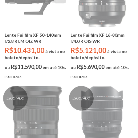
Lente Fujifilm XF 50-140mm
Lente Fujifilm XF 16-80mm
f/2.8 R LM OIZ WR
f/4.0 R OIS WR
R$10.431,00
R$5.121,00
à vista no
à vista no
boleto/depósito.
boleto/depósito.
R$11.590,00
R$5.690,00
ou
em até 10x.
ou
em até 10x.
FUJIFILM X
FUJIFILM X
ESGOTADO
ESGOTADO