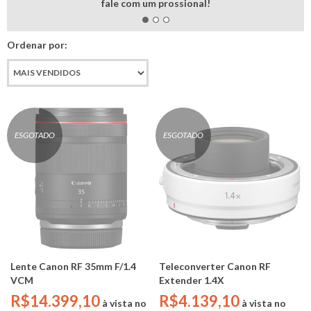
fale com um prossional!
Ordenar por:
ESGOTADO
ESGOTADO
Lente Canon RF 35mm F/1.4
Teleconverter Canon RF
VCM
Extender 1.4X
R$14.399,10
R$4.139,10
à vista no
à vista no