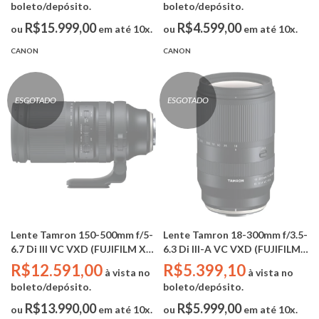
boleto/depósito.
boleto/depósito.
R$15.999,00
R$4.599,00
ou
em até 10x.
ou
em até 10x.
CANON
CANON
ESGOTADO
ESGOTADO
Lente Tamron 150-500mm f/5-
Lente Tamron 18-300mm f/3.5-
6.7 Di III VC VXD (FUJIFILM X-
6.3 Di III-A VC VXD (FUJIFILM
Mount)
X-Mount)
R$12.591,00
R$5.399,10
à vista no
à vista no
boleto/depósito.
boleto/depósito.
R$13.990,00
R$5.999,00
ou
em até 10x.
ou
em até 10x.