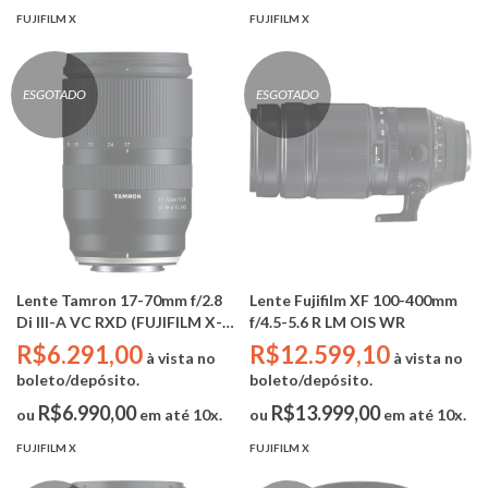
FUJIFILM X
FUJIFILM X
ESGOTADO
ESGOTADO
Lente Tamron 17-70mm f/2.8
Lente Fujifilm XF 100-400mm
Di III-A VC RXD (FUJIFILM X-
f/4.5-5.6 R LM OIS WR
Mount)
R$6.291,00
R$12.599,10
à vista no
à vista no
boleto/depósito.
boleto/depósito.
R$6.990,00
R$13.999,00
ou
em até 10x.
ou
em até 10x.
FUJIFILM X
FUJIFILM X