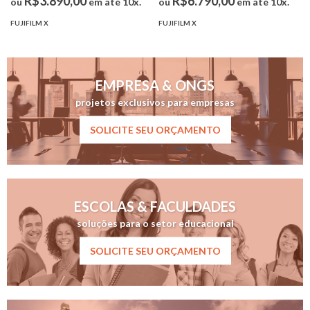
R$3.890,00
R$6.790,00
ou
em até 10x.
ou
em até 10x.
FUJIFILM X
FUJIFILM X
EMPRESA & ONGS
projetos exclusivos para empresas
SOLICITE SEU ORÇAMENTO
ESCOLAS & FACULDADES
soluções para o setor educacional
SOLICITE SEU ORÇAMENTO