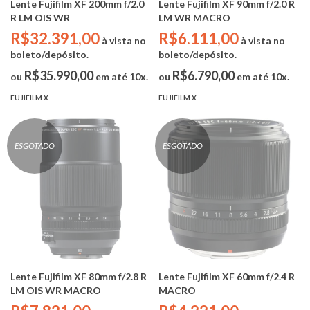
Lente Fujifilm XF 200mm f/2.0
Lente Fujifilm XF 90mm f/2.0 R
R LM OIS WR
LM WR MACRO
R$32.391,00
R$6.111,00
à vista no
à vista no
boleto/depósito.
boleto/depósito.
R$35.990,00
R$6.790,00
ou
em até 10x.
ou
em até 10x.
FUJIFILM X
FUJIFILM X
ESGOTADO
ESGOTADO
Lente Fujifilm XF 80mm f/2.8 R
Lente Fujifilm XF 60mm f/2.4 R
LM OIS WR MACRO
MACRO