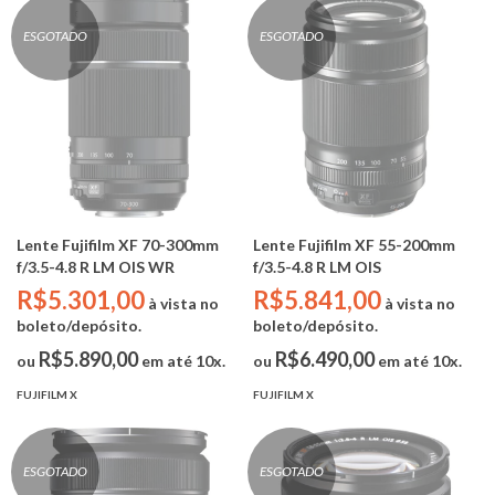
ESGOTADO
ESGOTADO
Lente Fujifilm XF 70-300mm
Lente Fujifilm XF 55-200mm
f/3.5-4.8 R LM OIS WR
f/3.5-4.8 R LM OIS
R$5.301,00
R$5.841,00
à vista no
à vista no
boleto/depósito.
boleto/depósito.
R$5.890,00
R$6.490,00
ou
em até 10x.
ou
em até 10x.
FUJIFILM X
FUJIFILM X
ESGOTADO
ESGOTADO