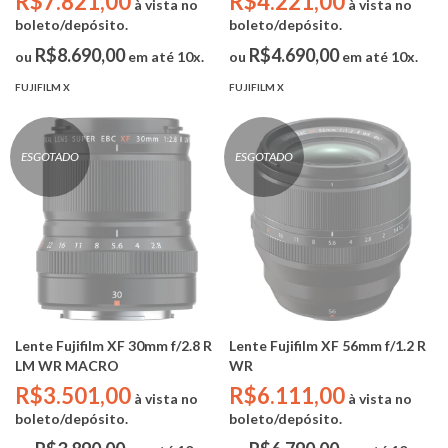
R$7.821,00
R$4.221,00
à vista no
à vista no
boleto/depósito.
boleto/depósito.
R$8.690,00
R$4.690,00
ou
em até 10x.
ou
em até 10x.
FUJIFILM X
FUJIFILM X
ESGOTADO
ESGOTADO
Lente Fujifilm XF 30mm f/2.8 R
Lente Fujifilm XF 56mm f/1.2 R
LM WR MACRO
WR
R$3.501,00
R$6.111,00
à vista no
à vista no
boleto/depósito.
boleto/depósito.