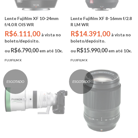
Lente Fujifilm XF 10-24mm
Lente Fujifilm XF 8-16mm f/2.8
f/4.0 R OIS WR
R LM WR
R$6.111,00
R$14.391,00
à vista no
à vista no
boleto/depósito.
boleto/depósito.
R$6.790,00
R$15.990,00
ou
em até 10x.
ou
em até 10x.
FUJIFILM X
FUJIFILM X
ESGOTADO
ESGOTADO