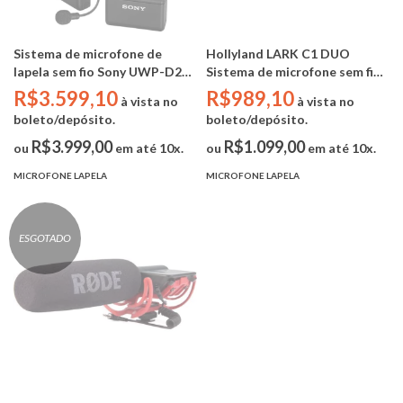
Sistema de microfone de
Hollyland LARK C1 DUO
lapela sem fio Sony UWP-D21
Sistema de microfone sem fio
(UC14: 470 a 542 MHz)
para 2 pessoas (USB C /
R$3.599,10
R$989,10
à vista no
à vista no
ANDROID) PRETO
boleto/depósito.
boleto/depósito.
R$3.999,00
R$1.099,00
ou
em até 10x.
ou
em até 10x.
MICROFONE LAPELA
MICROFONE LAPELA
ESGOTADO