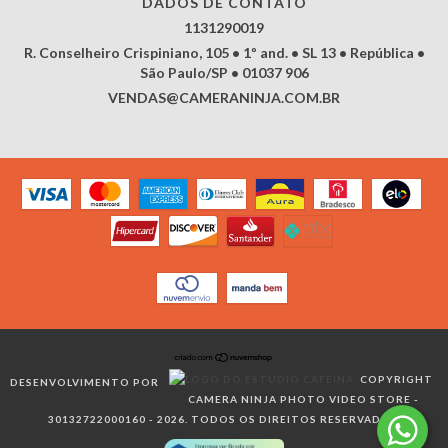
DADOS DE CONTATO
1131290019
R. Conselheiro Crispiniano, 105 • 1º and. • SL 13 • República •
São Paulo/SP • 01037 906
VENDAS@CAMERANINJA.COM.BR
COPYRIGHT
DESENVOLVIMENTO POR
CAMERA NINJA PHOTO VIDEO STORE -
30132722000160 - 2026. TODOS OS DIREITOS RESERVADOS.