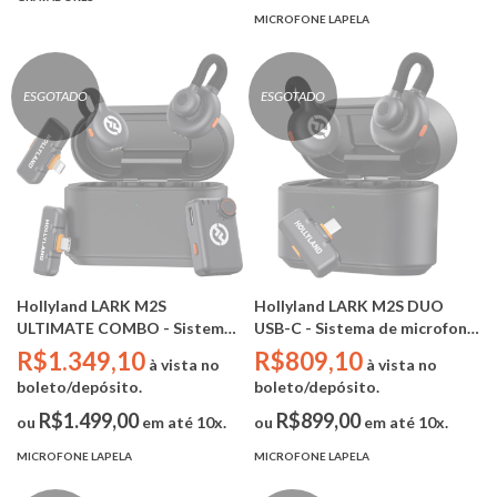
MICROFONE LAPELA
ESGOTADO
ESGOTADO
Hollyland LARK M2S
Hollyland LARK M2S DUO
ULTIMATE COMBO - Sistema
USB-C - Sistema de microfone
de microfone sem fio para 2
sem fio para 2 pessoas (USB-C
R$1.349,10
R$809,10
à vista no
à vista no
pessoas (Camera RX +
RX)
boleto/depósito.
boleto/depósito.
LIGHTNING RX + USB-C RX)
R$1.499,00
R$899,00
ou
em até 10x.
ou
em até 10x.
MICROFONE LAPELA
MICROFONE LAPELA