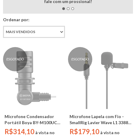
fale com um prossional!
Ordenar por:
ESGOTADO
ESGOTADO
Microfone Condensador
Microfone Lapela com Fio -
Portátil Boya BY-M100UC
SmallRig Lavier Wave L1 3388B
(entrada usb-c)
( TRRS / TRS - 3.5mm )
R$314,10
R$179,10
à vista no
à vista no