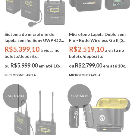
Sistema de microfone de
Microfone Lapela Duplo sem
lapela sem fio Sony UWP-D26
Fio - Rode Wireless Go II (2
(UC14: 470 a 542 MHz)
TX/ 1 RX)
R$5.399,10
R$2.519,10
à vista no
à vista no
boleto/depósito.
boleto/depósito.
R$5.999,00
R$2.799,00
ou
em até 10x.
ou
em até 10x.
MICROFONE LAPELA
MICROFONE LAPELA
ESGOTADO
ESGOTADO