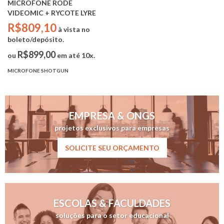
MICROFONE RODE
VIDEOMIC + RYCOTE LYRE
R$809,10
à vista no
boleto/depósito.
R$899,00
ou
em até 10x.
MICROFONE SHOTGUN
EMPRESA & ONGS
projetos exclusivos para empresas
SOLICITE SEU ORÇAMENTO
ESCOLAS & FACULDADES
soluções para o setor educacional