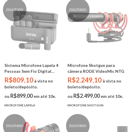
ESGOTADO
ESGOTADO
Sistema Microfone Lapela 4
Microfone Shotgun para
Pessoas Sem Fio Digital
câmera RODE VideoMic NTG
Lightning - Boya BY-V4D (4TX
R$809,10
R$2.249,10
à vista no
à vista no
/ 1 RX / Case Carregamento )
boleto/depósito.
boleto/depósito.
R$899,00
R$2.499,00
ou
em até 10x.
ou
em até 10x.
MICROFONE LAPELA
MICROFONE SHOTGUN
ESGOTADO
ESGOTADO