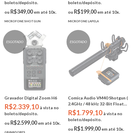
boleto/depósito.
boleto/depósito.
R$349,00
R$199,00
ou
em até 10x.
ou
em até 10x.
MICROFONE SHOTGUN
MICROFONE LAPELA
ESGOTADO
ESGOTADO
Gravador Digital Zoom H6
Comica Audio VM40 Shotgun (
2.4GHz / 48 kHz 32-Bit Float
R$2.339,10
à vista no
Recording / 32GB )
R$1.799,10
boleto/depósito.
à vista no
boleto/depósito.
R$2.599,00
ou
em até 10x.
R$1.999,00
ou
em até 10x.
GRAVADORES