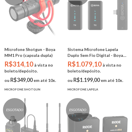
Microfone Shotgun - Boya
Sistema Microfone Lapela
MM1 Pro (capsula dupla)
Duplo Sem Fio Digital - Boya
BY-XM6-S6 (2.4Ghz / OLED /
R$314,10
R$1.079,10
à vista no
à vista no
ANDROID TYP-C)
boleto/depósito.
boleto/depósito.
R$349,00
R$1.199,00
ou
em até 10x.
ou
em até 10x.
MICROFONE SHOTGUN
MICROFONE LAPELA
ESGOTADO
ESGOTADO