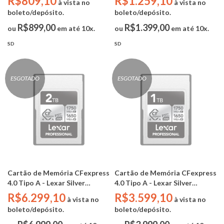
R$809,10
R$1.259,10
à vista no
à vista no
-25°C a 85°C / 5m Drop Proof /
-25°C a 85°C / 5m Drop Proof /
boleto/depósito.
boleto/depósito.
Pressão de até 370N )
Pressão de até 370N )
R$899,00
R$1.399,00
ou
em até 10x.
ou
em até 10x.
SD
SD
ESGOTADO
ESGOTADO
Cartão de Memória CFexpress
Cartão de Memória CFexpress
4.0 Tipo A - Lexar Silver
4.0 Tipo A - Lexar Silver
Professional 2tb (PCIe Gen 4 -
Professional 1tb (PCIe Gen 4 -
R$6.299,10
R$3.599,10
à vista no
à vista no
R 1750mb/s W 1650mb/s -
R 1750mb/s W 1650mb/s -
boleto/depósito.
boleto/depósito.
VPG200-8k/IP68) -
VPG200-8k/IP68) -
LCAEXS4002T-RNENU
LCAEXS4001T-RNENU