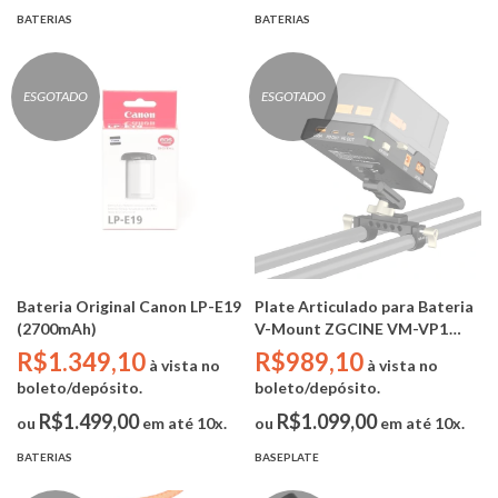
BATERIAS
BATERIAS
ESGOTADO
ESGOTADO
Bateria Original Canon LP-E19
Plate Articulado para Bateria
(2700mAh)
V-Mount ZGCINE VM-VP1
KIT3 (OUTPUT - USB PD, D-
R$1.349,10
R$989,10
à vista no
à vista no
Tap, saída BP)
boleto/depósito.
boleto/depósito.
R$1.499,00
R$1.099,00
ou
em até 10x.
ou
em até 10x.
BATERIAS
BASEPLATE