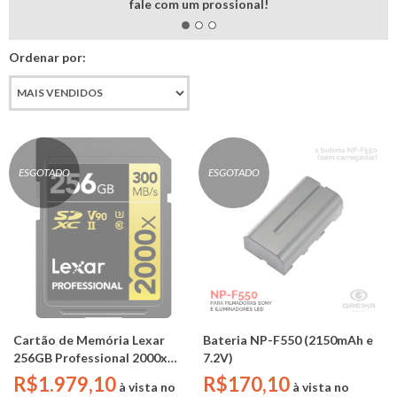
fale com um prossional!
Ordenar por:
ESGOTADO
ESGOTADO
Cartão de Memória Lexar
Bateria NP-F550 (2150mAh e
256GB Professional 2000x
7.2V)
UHS-II V90 SDXC (SERIE
R$1.979,10
R$170,10
à vista no
à vista no
GOLD)