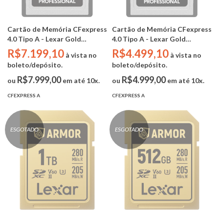
Cartão de Memória CFexpress
Cartão de Memória CFexpress
4.0 Tipo A - Lexar Gold
4.0 Tipo A - Lexar Gold
Professional 2TB (PCIe Gen 4 -
Professional 1TB (PCIe Gen 4 -
R$7.199,10
R$4.499,10
à vista no
à vista no
R 1800mb/s W 1650mb/s -
R 1800mb/s W 1650mb/s -
boleto/depósito.
boleto/depósito.
VPG200-8k/IP68) -
VPG200-8k/IP68) -
LCAEXG4002T-RNENG
LCAGOLD001T-RNENG
R$7.999,00
R$4.999,00
ou
em até 10x.
ou
em até 10x.
CFEXPRESS A
CFEXPRESS A
ESGOTADO
ESGOTADO