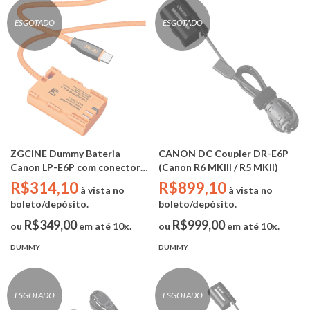
ESGOTADO
ESGOTADO
ZGCINE Dummy Bateria
CANON DC Coupler DR-E6P
Canon LP-E6P com conector
(Canon R6 MKIII / R5 MKII)
USB-C (R6 MKIII / C50 / R5C /
R$314,10
R$899,10
à vista no
à vista no
R5MKII)
boleto/depósito.
boleto/depósito.
R$349,00
R$999,00
ou
em até 10x.
ou
em até 10x.
DUMMY
DUMMY
ESGOTADO
ESGOTADO