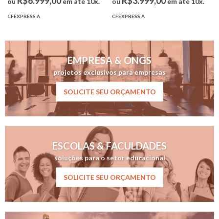
R$6.999,00
R$3.999,00
ou
em até 10x.
ou
em até 10x.
CFEXPRESS A
CFEXPRESS A
EMPRESA & ONGS
projetos exclusivos para empresas
SOLICITE SEU ORÇAMENTO
ESCOLAS & FACULDADES
soluções para o setor educacional
SOLICITE SEU ORÇAMENTO