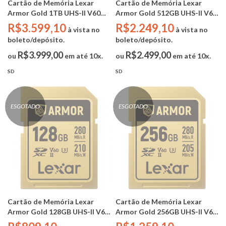
Cartão de Memória Lexar
Cartão de Memória Lexar
Armor Gold 1TB UHS-II V60
Armor Gold 512GB UHS-II V60
SDXC (AÇO INOX / IP68 /
SDXC (AÇO INOX / IP68 /
R$3.599,10
R$2.249,10
à vista no
à vista no
-25°C a 85°C / 5m Drop Proof /
-25°C a 85°C / 5m Drop Proof /
boleto/depósito.
boleto/depósito.
Pressão de até 370N )
Pressão de até 370N )
R$3.999,00
R$2.499,00
ou
em até 10x.
ou
em até 10x.
SD
SD
ESGOTADO
ESGOTADO
Cartão de Memória Lexar
Cartão de Memória Lexar
Armor Gold 128GB UHS-II V60
Armor Gold 256GB UHS-II V60
SDXC (AÇO INOX / IP68 /
SDXC (AÇO INOX / IP68 /