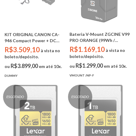
Bateria V-Mount ZGCINE V99
KIT ORIGINAL CANON CA-
PRO ORANGE (99Wh /
946 Compact Power + DC
6400mAh / Display OLED /
Coupler DR-E6C (Canon R5C)
R$1.169,10
R$3.509,10
à vista no
à vista no
PD100W)
boleto/depósito.
boleto/depósito.
R$1.299,00
R$3.899,00
ou
em até 10x.
ou
em até 10x.
VMOUNT /NP-F
DUMMY
ESGOTADO
ESGOTADO