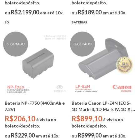
boleto/depósito.
boleto/depósito.
R$2.199,00
R$189,00
ou
em até 10x.
ou
em até 10x.
SD
BATERIAS
ESGOTADO
ESGOTADO
Bateria NP-F750 (4400mAh e
Bateria Canon LP-E4N (EOS-
7.2V)
1D Mark III, 1D Mark IV, 1D X,
1Ds Mark III, 1D C)
R$206,10
R$899,10
à vista no
à vista no
boleto/depósito.
boleto/depósito.
R$229,00
R$999,00
ou
em até 10x.
ou
em até 10x.